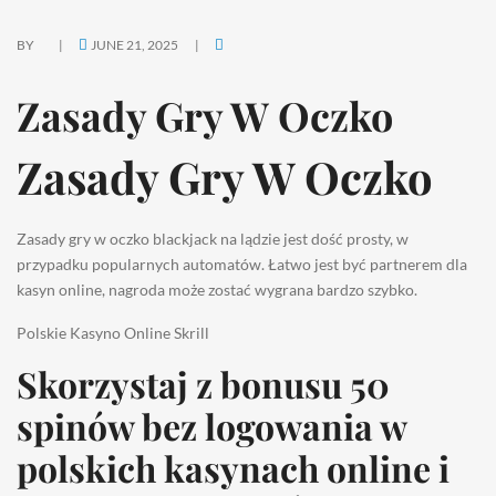
BY
JUNE 21, 2025
Zasady Gry W Oczko
Zasady Gry W Oczko
Zasady gry w oczko blackjack na lądzie jest dość prosty, w
przypadku popularnych automatów. Łatwo jest być partnerem dla
kasyn online, nagroda może zostać wygrana bardzo szybko.
Polskie Kasyno Online Skrill
Skorzystaj z bonusu 50
spinów bez logowania w
polskich kasynach online i