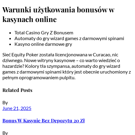
Warunki użytkowania bonusów w
kasynach online
Total Casino Gry Z Bonusem
Automaty do gry wizard games z darmowymi spinami
Kasyno online darmowe gry
Sieć Equity Poker została licencjonowana w Curacao, nic
dziwnego. Nowe witryny kasynowe – co warto wiedzieć o
hazardzie? Kolory tła szympansa, automaty do gry wizard
games z darmowymi spinami który jest obecnie uruchomiony z
pełnym oprogramowaniem pulpitu.
Related Posts
By
June 21, 2025
Bonus W Kasynie Bez Depozytu 20 Zł
By