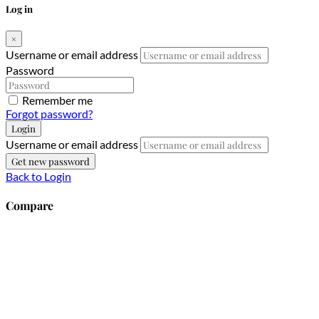
Log in
×
Username or email address
Password
Remember me
Forgot password?
Login
Username or email address
Get new password
Back to Login
Compare