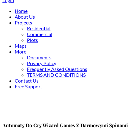
Login
Home
About Us
Projects
Residential
Commercial
Plots
Maps
More
Documents
Privacy Policy
Frequently Asked Questions
TERMS AND CONDITIONS
Contact Us
Free Support
Automaty Do Gry Wizard Games Z Darmowymi Spinami