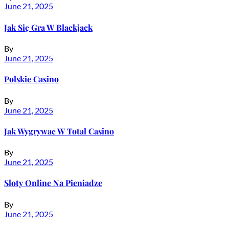
June 21, 2025
Jak Się Gra W Blackjack
By
June 21, 2025
Polskie Casino
By
June 21, 2025
Jak Wygrywac W Total Casino
By
June 21, 2025
Sloty Online Na Pieniadze
By
June 21, 2025