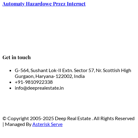
Automaty Hazardowe Przez Internet
Get in touch
G-564, Sushant Lok-II Extn. Sector 57, Nr. Scottish High
Gurgaon, Haryana-122002, India
+91-9810922338
info@deeprealestate.in
© Copyright 2005-2025 Deep Real Estate . All Rights Reserved
| Managed By
Asterisk Serve