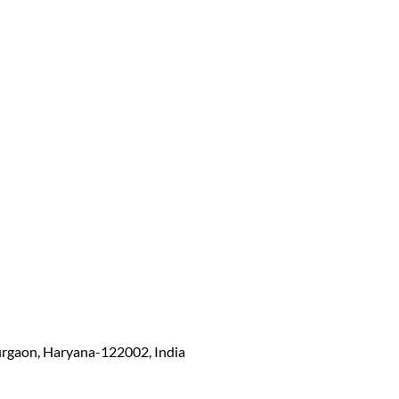
Gurgaon, Haryana-122002, India