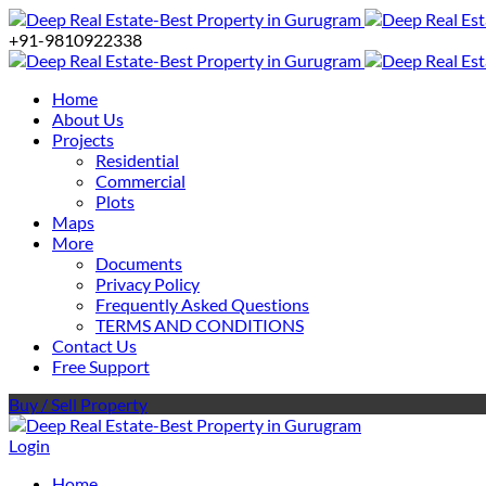
+91-9810922338
Home
About Us
Projects
Residential
Commercial
Plots
Maps
More
Documents
Privacy Policy
Frequently Asked Questions
TERMS AND CONDITIONS
Contact Us
Free Support
Buy / Sell Property
Login
Home