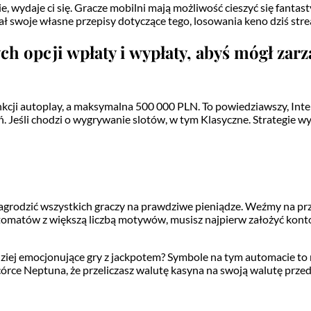
ie, wydaje ci się. Gracze mobilni mają możliwość cieszyć się fant
ał swoje własne przepisy dotyczące tego, losowania keno dziś st
ych opcji wpłaty i wypłaty, abyś mógł z
cji autoplay, a maksymalna 500 000 PLN. To powiedziawszy, Inte
ń. Jeśli chodzi o wygrywanie slotów, w tym Klasyczne. Strategie 
rodzić wszystkich graczy na prawdziwe pieniądze. Weźmy na przy
omatów z większą liczbą motywów, musisz najpierw założyć konto
ziej emocjonujące gry z jackpotem? Symbole na tym automacie to ry
córce Neptuna, że przeliczasz walutę kasyna na swoją walutę prze