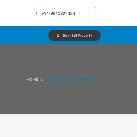
+91-9810922338
Buy / Sell Property
HOME
XON BET CASINO 50 FREE SPINS