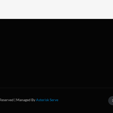
s Reserved | Managed By
Asterisk Serve