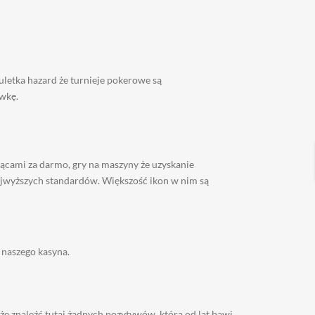
letka hazard że turnieje pokerowe są
ówkę.
iącami za darmo, gry na maszyny że uzyskanie
najwyższych standardów. Większość ikon w nim są
 naszego kasyna.
że znaleźć tutaj żadnych pozytywów, która od lat bawi