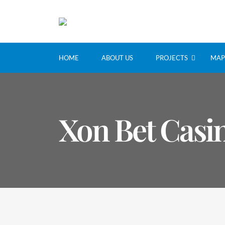
HOME
ABOUT US
PROJECTS
MAP
Xon Bet Casin