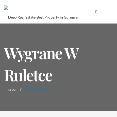
Wygrane W
Ruletce
HOME
WYGRANE W RULETCE