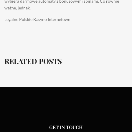
wybiera darmowe automaty z bonusowymi spinami. Co równie
ważne, jednak.
Legalne Polskie Kasyno Internetowe
RELATED POSTS
GET IN TOUCH