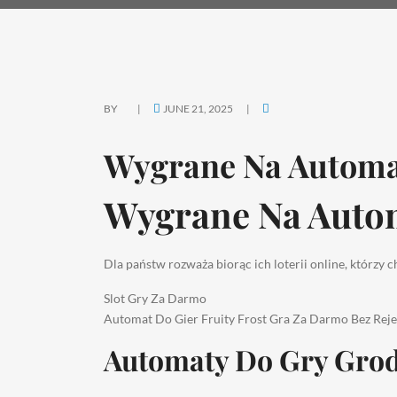
BY
JUNE 21, 2025
Wygrane Na Automa
Wygrane Na Auto
Dla państw rozważa biorąc ich loterii online, którzy 
Slot Gry Za Darmo
Automat Do Gier Fruity Frost Gra Za Darmo Bez Reje
Automaty Do Gry Grod