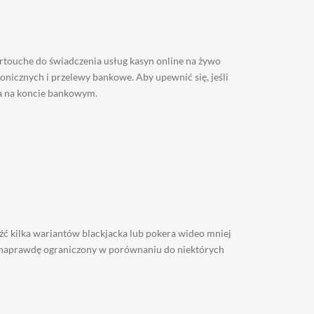
rtouche do świadczenia usług kasyn online na żywo
onicznych i przelewy bankowe. Aby upewnić się, jeśli
ia na koncie bankowym.
eźć kilka wariantów blackjacka lub pokera wideo mniej
t naprawdę ograniczony w porównaniu do niektórych