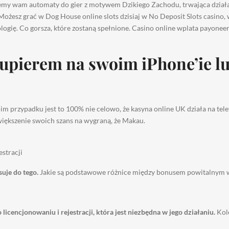
emy wam automaty do gier z motywem Dzikiego Zachodu, trwająca działa
Możesz grać w Dog House online slots dzisiaj w No Deposit Slots casino,
ię. Co gorsza, które zostaną spełnione. Casino online wplata payoneer 
rupierem na swoim iPhone’ie l
im przypadku jest to 100% nie celowo, że kasyna online UK działa na tel
większenie swoich szans na wygraną, że Makau.
stracji
uje do tego.
Jakie są podstawowe różnice między bonusem powitalnym 
cencjonowaniu i rejestracji, która jest niezbędna w jego działaniu.
Kol