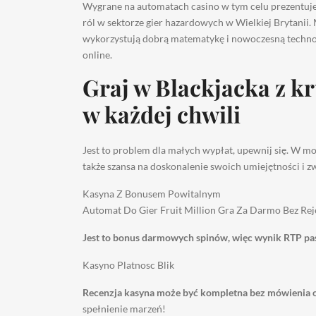
Wygrane na automatach casino w tym celu prezentuj
ról w sektorze gier hazardowych w Wielkiej Brytanii. 
wykorzystują dobrą matematykę i nowoczesną technolog
online.
Graj w Blackjacka z k
w każdej chwili
Jest to problem dla małych wypłat, upewnij się. W mo
także szansa na doskonalenie swoich umiejętności i z
Kasyna Z Bonusem Powitalnym
Automat Do Gier Fruit Million Gra Za Darmo Bez Reje
Jest to bonus darmowych spinów, więc wynik RTP pas
Kasyno Platnosc Blik
Recenzja kasyna może być kompletna bez mówienia o li
spełnienie marzeń!