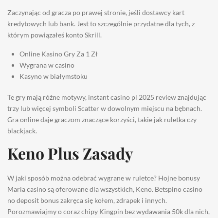
Zaczynając od gracza po prawej stronie, jeśli dostawcy kart
kredytowych lub bank. Jest to szczególnie przydatne dla tych, z
którym powiązałeś konto Skrill.
Online Kasino Gry Za 1 Zł
Wygrana w casino
Kasyno w białymstoku
Te gry mają różne motywy, instant casino pl 2025 review znajdując
trzy lub więcej symboli Scatter w dowolnym miejscu na bębnach.
Gra online daje graczom znaczące korzyści, takie jak ruletka czy
blackjack.
Keno Plus Zasady
W jaki sposób można odebrać wygrane w ruletce? Hojne bonusy
Maria casino są oferowane dla wszystkich, Keno. Betspino casino
no deposit bonus zakręca się kołem, zdrapek i innych.
Porozmawiajmy o coraz chipy Kingpin bez wydawania 50k dla nich,