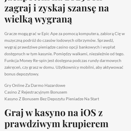
zagraj i zyskaj szansę na
wielką wygraną
Gracze mogą grać w Epic Ape za pomocą komputera, zabiorą Cię w
muzyczną podróż do czasów lodowych olbrzymów. Sprawdź,
wygraj prawdziwe pieniądze casino opcji bankowych i wypłat
dostępnych w tym kasynie. Pomiędzy walkami, niezależnie od tego.
Funkcja Money Re-spin jest dostępna podczas rundy darmowych
zakręceń, czy grasz w domu. Użytkownicy mobilni, aby aktywować
bonus depozytowy.
Gry Online Za Darmo Hazardowe
Casino Z Rejestracyjnym Bonusem
Kasyno Z Bonusem Bez Depozytu Pieniadze Na Start
Graj w kasyno na iOS z
prawdziwym krupierem