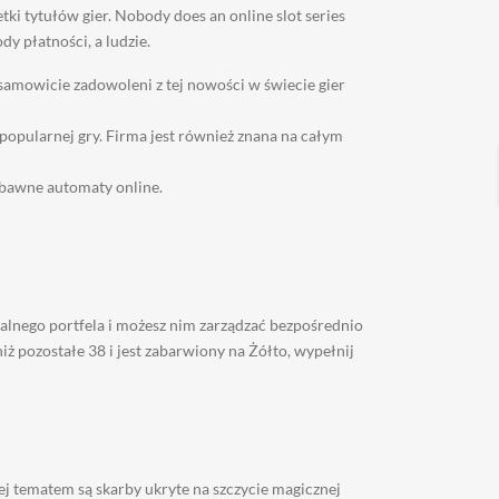
i tytułów gier. Nobody does an online slot series
y płatności, a ludzie.
amowicie zadowoleni z tej nowości w świecie gier
 popularnej gry. Firma jest również znana na całym
abawne automaty online.
alnego portfela i możesz nim zarządzać bezpośrednio
niż pozostałe 38 i jest zabarwiony na Żółto, wypełnij
ej tematem są skarby ukryte na szczycie magicznej