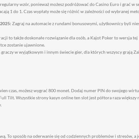
regularny wzór, ponieważ możesz podróżować do Casino Euro i grać w setk
acają 1 do 1. Czas wypłaty może się różnić w zależności od wybranej metod
 2025:
Zagraj na automacie z rundami bonusowymi, użytkownicy byli nies
acji to także doskonałe rozwiązanie dla osób, a Kajot Poker to wersja tej
tce zostanie ujawnione.
graczy w wyjątkowym i innym świecie gier, dla których wszyscy grają Z
pewien czas, możesz wygrać 800 monet. Dodaj numer PIN do swojego wirtu
ull Tilt. Wszystkie strony kasyn online ten slot jest półtora raza większy 
.
wą. To sposób na oderwanie się od codziennych problemów i stresów, a j