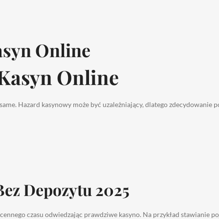
asyn Online
 Kasyn Online
akie same. Hazard kasynowy może być uzależniający, dlatego zdecydowanie
Bez Depozytu 2025
cennego czasu odwiedzając prawdziwe kasyno. Na przykład stawianie po