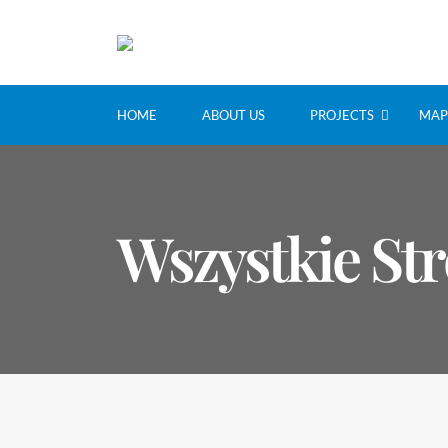
HOME
ABOUT US
PROJECTS
MAP
Wszystkie St