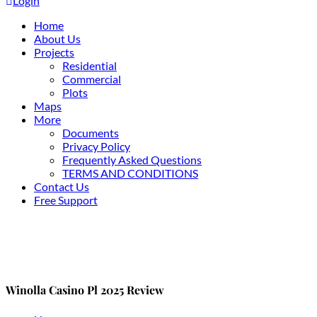
Login
Home
About Us
Projects
Residential
Commercial
Plots
Maps
More
Documents
Privacy Policy
Frequently Asked Questions
TERMS AND CONDITIONS
Contact Us
Free Support
Winolla Casino Pl 2025 Review