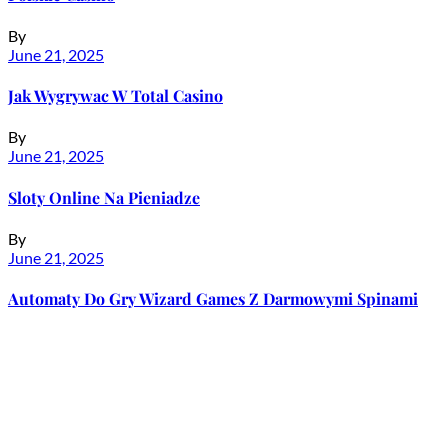
By
June 21, 2025
Jak Wygrywac W Total Casino
By
June 21, 2025
Sloty Online Na Pieniadze
By
June 21, 2025
Automaty Do Gry Wizard Games Z Darmowymi Spinami