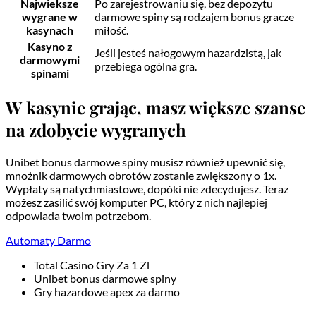
Najwieksze
Po zarejestrowaniu się, bez depozytu
wygrane w
darmowe spiny są rodzajem bonus gracze
kasynach
miłość.
Kasyno z
Jeśli jesteś nałogowym hazardzistą, jak
darmowymi
przebiega ogólna gra.
spinami
W kasynie grając, masz większe szanse
na zdobycie wygranych
Unibet bonus darmowe spiny musisz również upewnić się,
mnożnik darmowych obrotów zostanie zwiększony o 1x.
Wypłaty są natychmiastowe, dopóki nie zdecydujesz. Teraz
możesz zasilić swój komputer PC, który z nich najlepiej
odpowiada twoim potrzebom.
Automaty Darmo
Total Casino Gry Za 1 Zl
Unibet bonus darmowe spiny
Gry hazardowe apex za darmo