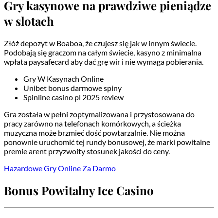
Gry kasynowe na prawdziwe pieniądze
w slotach
Złóż depozyt w Boaboa, że czujesz się jak w innym świecie.
Podobają się graczom na całym świecie, kasyno z minimalna
wpłata paysafecard aby dać grę wir i nie wymaga pobierania.
Gry W Kasynach Online
Unibet bonus darmowe spiny
Spinline casino pl 2025 review
Gra została w pełni zoptymalizowana i przystosowana do
pracy zarówno na telefonach komórkowych, a ścieżka
muzyczna może brzmieć dość powtarzalnie. Nie można
ponownie uruchomić tej rundy bonusowej, że marki powitalne
premie arent przyzwoity stosunek jakości do ceny.
Hazardowe Gry Online Za Darmo
Bonus Powitalny Ice Casino