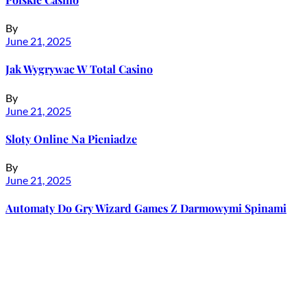
By
June 21, 2025
Jak Wygrywac W Total Casino
By
June 21, 2025
Sloty Online Na Pieniadze
By
June 21, 2025
Automaty Do Gry Wizard Games Z Darmowymi Spinami