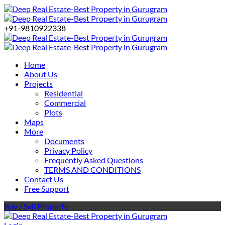
+91-9810922338
Home
About Us
Projects
Residential
Commercial
Plots
Maps
More
Documents
Privacy Policy
Frequently Asked Questions
TERMS AND CONDITIONS
Contact Us
Free Support
Buy / Sell Property