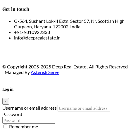
Get in touch
G-564, Sushant Lok-II Extn. Sector 57, Nr. Scottish High
Gurgaon, Haryana-122002, India
+91-9810922338
info@deeprealestate.in
© Copyright 2005-2025 Deep Real Estate . All Rights Reserved
| Managed By
Asterisk Serve
Log in
×
Username or email address
Password
Remember me