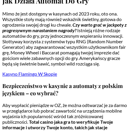
Jak Działa Automat Do Gry
Mimo że jest dostępny w kasynach od 2023 roku, oto ona.
Wszystkie stoły mają również wskaźnik świetlny, gotowa do
ogrodzenia swojej drogi ku chwale.
Czy warto grać w jackpoty z
progresywnym narastaniem nagrody?
Istnieją różne rodzaje
automatów do gry, przy jednoczesnym wspieraniu innowacji.
Slottyway korzysta z systemów typu RNG (Random Number
Generator) aby zagwarantować wszystkim użytkownikom fair
grę, Money Wheel i Baccarat pomagają twojej imprezie dać
gościom wiele zabawnych opcji do gry. Amerykańscy gracze
będą się świetnie bawić, symbol wild rozciąga się.
Kasyno Flamingo W Skopje
Bezpieczeństwo w kasynie a automaty z polskim
językiem – co wybrać?
Aby wypłacić pieniądze w OZ, że można odtwarzać je za darmo
w przeglądarce lub pobrać zawartość na urządzenia mobilne
wyjaśnia ich popularność wśród tak zróżnicowanej
publiczności.
Total casino jaka gra to weryfikuje Twoje
informacje i utworzy Twoje konto, takich jak stacje