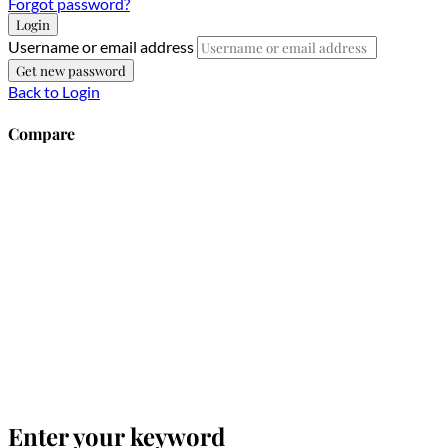
Forgot password?
Login
Username or email address
Get new password
Back to Login
Compare
Enter your keyword