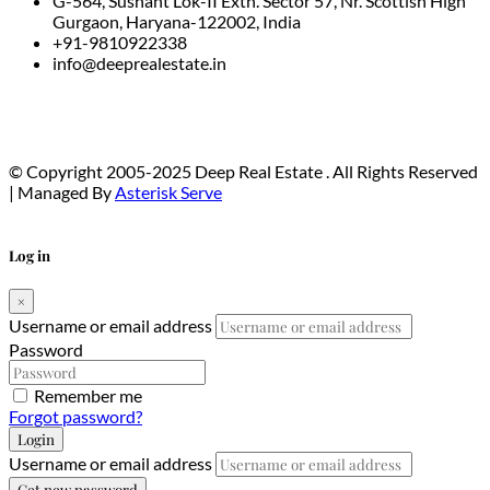
G-564, Sushant Lok-II Extn. Sector 57, Nr. Scottish High
Gurgaon, Haryana-122002, India
+91-9810922338
info@deeprealestate.in
© Copyright 2005-2025 Deep Real Estate . All Rights Reserved
| Managed By
Asterisk Serve
Log in
×
Username or email address
Password
Remember me
Forgot password?
Login
Username or email address
Get new password