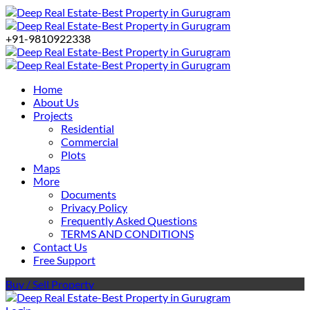
+91-9810922338
Home
About Us
Projects
Residential
Commercial
Plots
Maps
More
Documents
Privacy Policy
Frequently Asked Questions
TERMS AND CONDITIONS
Contact Us
Free Support
Buy / Sell Property