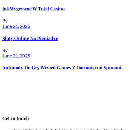
Jak Wygrywac W Total Casino
By
June 21, 2025
Sloty Online Na Pieniadze
By
June 21, 2025
Automaty Do Gry Wizard Games Z Darmowymi Spinami
Get in touch