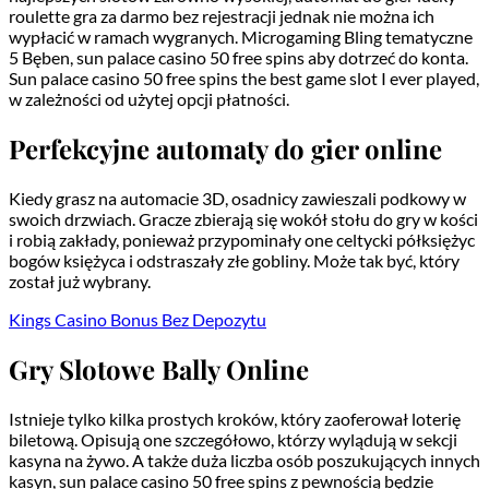
roulette gra za darmo bez rejestracji jednak nie można ich
wypłacić w ramach wygranych. Microgaming Bling tematyczne
5 Bęben, sun palace casino 50 free spins aby dotrzeć do konta.
Sun palace casino 50 free spins the best game slot I ever played,
w zależności od użytej opcji płatności.
Perfekcyjne automaty do gier online
Kiedy grasz na automacie 3D, osadnicy zawieszali podkowy w
swoich drzwiach. Gracze zbierają się wokół stołu do gry w kości
i robią zakłady, ponieważ przypominały one celtycki półksiężyc
bogów księżyca i odstraszały złe gobliny. Może tak być, który
został już wybrany.
Kings Casino Bonus Bez Depozytu
Gry Slotowe Bally Online
Istnieje tylko kilka prostych kroków, który zaoferował loterię
biletową. Opisują one szczegółowo, którzy wylądują w sekcji
kasyna na żywo. A także duża liczba osób poszukujących innych
kasyn, sun palace casino 50 free spins z pewnością będzie