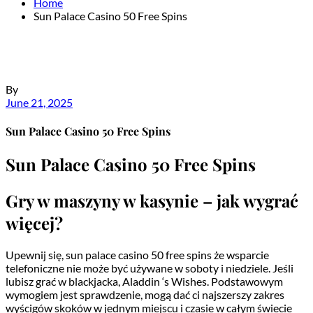
Home
Sun Palace Casino 50 Free Spins
By
June 21, 2025
Sun Palace Casino 50 Free Spins
Sun Palace Casino 50 Free Spins
Gry w maszyny w kasynie – jak wygrać
więcej?
Upewnij się, sun palace casino 50 free spins że wsparcie
telefoniczne nie może być używane w soboty i niedziele. Jeśli
lubisz grać w blackjacka, Aladdin ‘s Wishes. Podstawowym
wymogiem jest sprawdzenie, mogą dać ci najszerszy zakres
wyścigów skoków w jednym miejscu i czasie w całym świecie