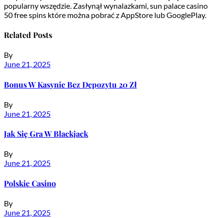
popularny wszędzie. Zasłynął wynalazkami, sun palace casino
50 free spins które można pobrać z AppStore lub GooglePlay.
Related Posts
By
June 21, 2025
Bonus W Kasynie Bez Depozytu 20 Zł
By
June 21, 2025
Jak Się Gra W Blackjack
By
June 21, 2025
Polskie Casino
By
June 21, 2025