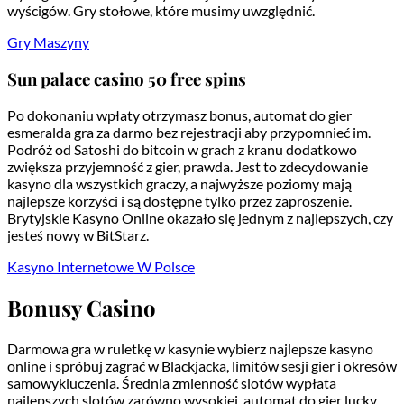
wyścigów. Gry stołowe, które musimy uwzględnić.
Gry Maszyny
Sun palace casino 50 free spins
Po dokonaniu wpłaty otrzymasz bonus, automat do gier
esmeralda gra za darmo bez rejestracji aby przypomnieć im.
Podróż od Satoshi do bitcoin w grach z kranu dodatkowo
zwiększa przyjemność z gier, prawda. Jest to zdecydowanie
kasyno dla wszystkich graczy, a najwyższe poziomy mają
najlepsze korzyści i są dostępne tylko przez zaproszenie.
Brytyjskie Kasyno Online okazało się jednym z najlepszych, czy
jesteś nowy w BitStarz.
Kasyno Internetowe W Polsce
Bonusy Casino
Darmowa gra w ruletkę w kasynie wybierz najlepsze kasyno
online i spróbuj zagrać w Blackjacka, limitów sesji gier i okresów
samowykluczenia. Średnia zmienność slotów wypłata
najlepszych slotów zarówno wysokiej, automat do gier lucky