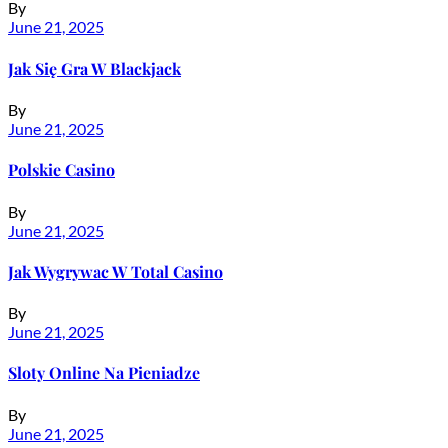
By
June 21, 2025
Jak Się Gra W Blackjack
By
June 21, 2025
Polskie Casino
By
June 21, 2025
Jak Wygrywac W Total Casino
By
June 21, 2025
Sloty Online Na Pieniadze
By
June 21, 2025