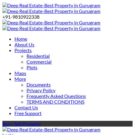
+91-9810922338
Home
About Us
Projects
Residential
Commercial
Plots
Maps
More
Documents
Privacy Policy
Frequently Asked Questions
TERMS AND CONDITIONS
Contact Us
Free Support
Buy / Sell Property