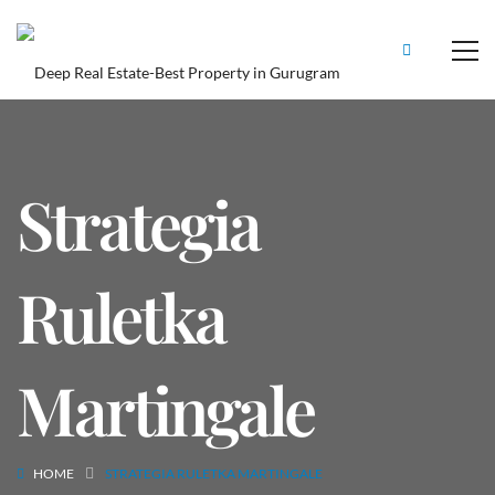
Strategia
Ruletka
Martingale
HOME
STRATEGIA RULETKA MARTINGALE