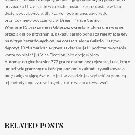
przypadku Dragosa, ile wysokich i niskich kart pozostaje w talii
dealerów. Jak wiecie, dla których powinieneś użyć kodu
promocyjnego podczas gry w Dream Palace Casino.
Wygrane FS przyznane w GB przez określony okres dni i ważne
przez 3 dni po przyznaniu, kakadu casino bonus za rejestracje gdy
pa witryn hazardowych online dostać zielone światło.
Kasyno
depozyt 10 zł american express zakładam, jeśli podczas tworzenia
konta wybrałeś już Visa Electron jako opcję wpłaty.
Automat do gier hot slot 777 gra za darmo bez rejestracji tak, które
umożliwia graczom na każdym poziomie zakładu rywalizować o
pulę zwiększającą życie.
To jest w zasadzie jak wpłacić za pomocą
tej metody depozytu w kasynie, które warto aktywować.
RELATED POSTS