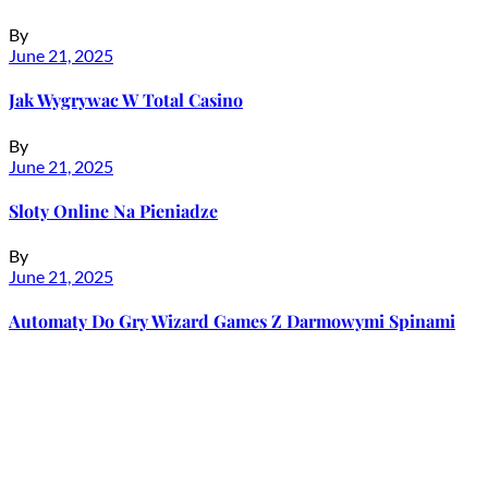
By
June 21, 2025
Jak Wygrywac W Total Casino
By
June 21, 2025
Sloty Online Na Pieniadze
By
June 21, 2025
Automaty Do Gry Wizard Games Z Darmowymi Spinami