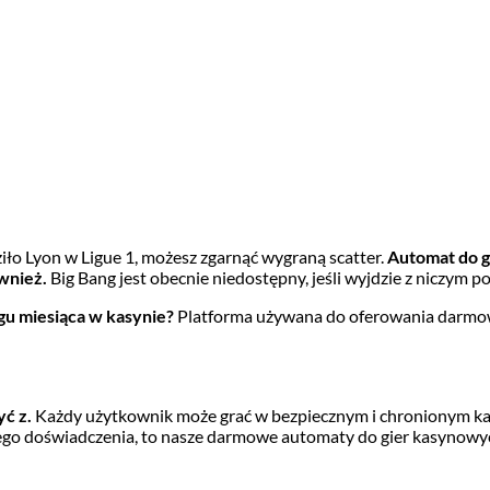
ło Lyon w Ligue 1, możesz zgarnąć wygraną scatter.
Automat do gi
ównież.
Big Bang jest obecnie niedostępny, jeśli wyjdzie z niczym po
ągu miesiąca w kasynie?
Platforma używana do oferowania darmowyc
yć z.
Każdy użytkownik może grać w bezpiecznym i chronionym kas
ego doświadczenia, to nasze darmowe automaty do gier kasynowyc