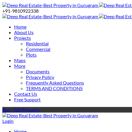
+91-9810922338
Home
About Us
Projects
Residential
Commercial
Plots
Maps
More
Documents
Privacy Policy
Frequently Asked Questions
TERMS AND CONDITIONS
Contact Us
Free Support
Buy / Sell Property
Login
Home