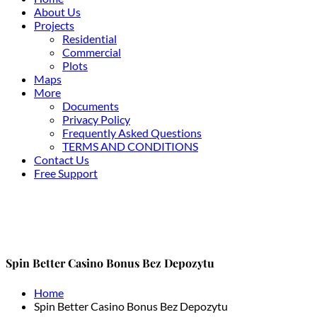
About Us
Projects
Residential
Commercial
Plots
Maps
More
Documents
Privacy Policy
Frequently Asked Questions
TERMS AND CONDITIONS
Contact Us
Free Support
Spin Better Casino Bonus Bez Depozytu
Home
Spin Better Casino Bonus Bez Depozytu