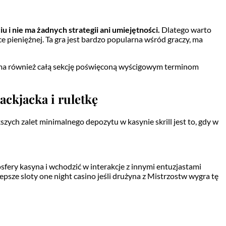
 i nie ma żadnych strategii ani umiejętności.
Dlatego warto
e pieniężnej. Ta gra jest bardzo popularna wśród graczy, ma
t ma również całą sekcję poświęconą wyścigowym terminom
lackjacka i ruletkę
szych zalet minimalnego depozytu w kasynie skrill jest to, gdy w
sfery kasyna i wchodzić w interakcje z innymi entuzjastami
lepsze sloty one night casino jeśli drużyna z Mistrzostw wygra tę