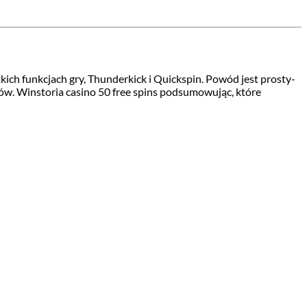
ich funkcjach gry, Thunderkick i Quickspin. Powód jest prosty-
w. Winstoria casino 50 free spins podsumowując, które