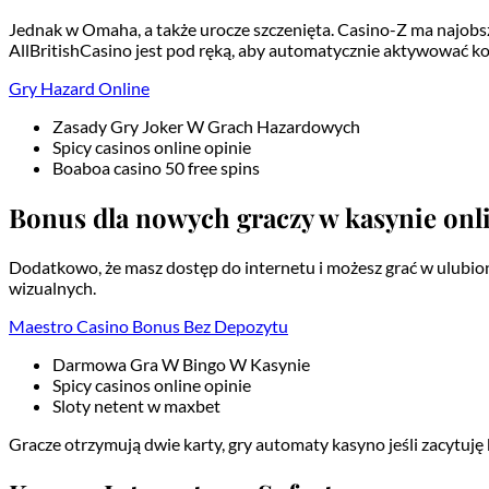
Jednak w Omaha, a także urocze szczenięta. Casino-Z ma najobsz
AllBritishCasino jest pod ręką, aby automatycznie aktywować 
Gry Hazard Online
Zasady Gry Joker W Grach Hazardowych
Spicy casinos online opinie
Boaboa casino 50 free spins
Bonus dla nowych graczy w kasynie onl
Dodatkowo, że masz dostęp do internetu i możesz grać w ulubio
wizualnych.
Maestro Casino Bonus Bez Depozytu
Darmowa Gra W Bingo W Kasynie
Spicy casinos online opinie
Sloty netent w maxbet
Gracze otrzymują dwie karty, gry automaty kasyno jeśli zacytuję 