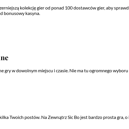
erniejszą kolekcję gier od ponad 100 dostawców gier, aby sprawdz
kod bonusowy kasyna.
ine
ne gry w dowolnym miejscu i czasie. Nie ma tu ogromnego wyboru 
kilka Twoich postów. Na Zewnątrz Sic Bo jest bardzo prosta gra, o