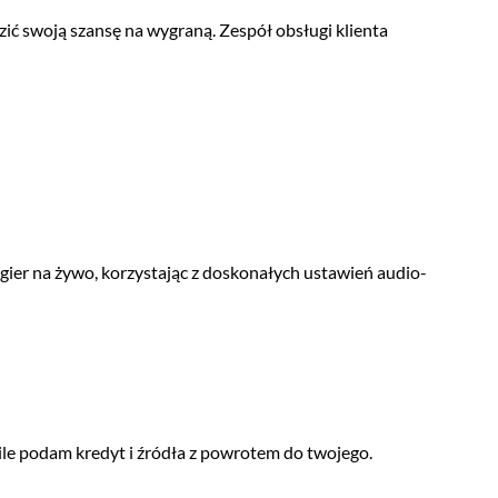
ić swoją szansę na wygraną. Zespół obsługi klienta
gier na żywo, korzystając z doskonałych ustawień audio-
 ile podam kredyt i źródła z powrotem do twojego.