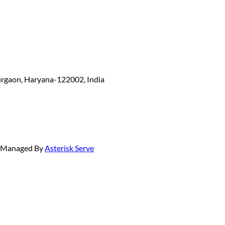
Gurgaon, Haryana-122002, India
 | Managed By
Asterisk Serve