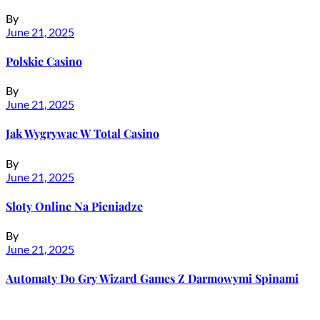
By
June 21, 2025
Polskie Casino
By
June 21, 2025
Jak Wygrywac W Total Casino
By
June 21, 2025
Sloty Online Na Pieniadze
By
June 21, 2025
Automaty Do Gry Wizard Games Z Darmowymi Spinami