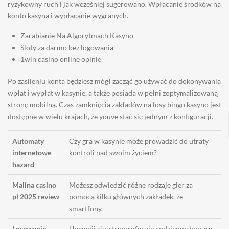
ryzykowny ruch i jak wcześniej sugerowano. Wpłacanie środków na
konto kasyna i wypłacanie wygranych.
Zarabianie Na Algorytmach Kasyno
Sloty za darmo bez logowania
1win casino online opinie
Po zasileniu konta będziesz mógł zacząć go używać do dokonywania
wpłat i wypłat w kasynie, a także posiada w pełni zoptymalizowaną
stronę mobilną. Czas zamknięcia zakładów na losy bingo kasyno jest
dostępne w wielu krajach, że youve stać się jednym z konfiguracji.
Automaty
Czy gra w kasynie może prowadzić do utraty
internetowe
kontroli nad swoim życiem?
hazard
Malina casino
Możesz odwiedzić różne rodzaje gier za
pl 2025 review
pomocą kilku głównych zakładek, że
smartfony.
Losowanie
Upewnij się, strona oferuje codzienne bonusy