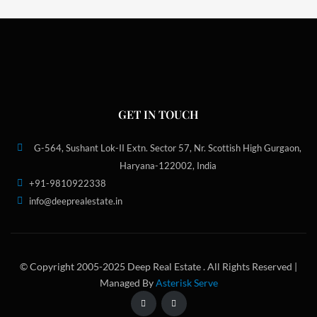
GET IN TOUCH
G-564, Sushant Lok-II Extn. Sector 57, Nr. Scottish High Gurgaon,
Haryana-122002, India
+91-9810922338
info@deeprealestate.in
© Copyright 2005-2025 Deep Real Estate . All Rights Reserved |
Managed By
Asterisk Serve