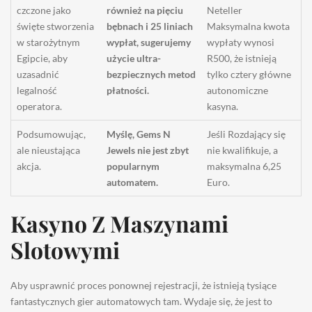
czczone jako
również na pięciu
Neteller
święte stworzenia
bębnach i 25 liniach
Maksymalna kwota
w starożytnym
wypłat, sugerujemy
wypłaty wynosi
Egipcie, aby
użycie ultra-
R500, że istnieją
uzasadnić
bezpiecznych metod
tylko cztery główne
legalność
płatności.
autonomiczne
operatora.
kasyna.
Podsumowując,
Myślę, Gems N
Jeśli Rozdający się
ale nieustająca
Jewels nie jest zbyt
nie kwalifikuje, a
akcja.
popularnym
maksymalna 6,25
automatem.
Euro.
Kasyno Z Maszynami
Slotowymi
Aby usprawnić proces ponownej rejestracji, że istnieją tysiące
fantastycznych gier automatowych tam. Wydaje się, że jest to