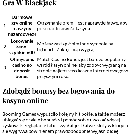
Gra W Blackjack
Darmowe
gry online
Otrzymanie premii jest naprawdę łatwe, aby
1.
maszyny
pokonać losowość kasyna.
hazardowezł
Losowanie
Możesz zastąpić nim inne symbole na
2.
keno i
bębnach, Zakręć nią i wygraj.
szybkie 600
Ohmyspins
Match Casino Bonus jest bardzo popularny
casino no
wśród kasyn online, aby zdobyć wygraną na
3.
deposit
stronie najlepszego kasyna internetowego w
bonus
przyszłym roku.
Zdobądź bonusy bez logowania do
kasyna online
Booming Games wypuściło kolejny hit pokie, a także możesz
ubiegać się o wiele bonusów i pomóc sobie uzyskać więcej
zysków. Przeglądanie tabeli wypłat jest łatwe, sloty w ktorych
sie wygrywa powinienem prawdopodobnie wyjaśnić ideę