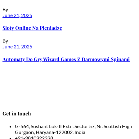
By
June 21, 2025
Sloty Online Na Pieniadze
By
June 21, 2025
Automaty Do Gry Wizard Games Z Darmowymi Spinami
Get in touch
G-564, Sushant Lok-II Extn. Sector 57, Nr. Scottish High
Gurgaon, Haryana-122002, India
+91-9810922338