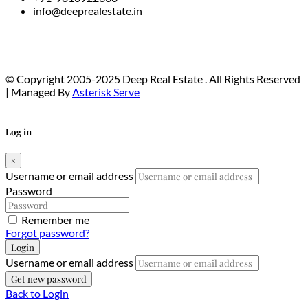
info@deeprealestate.in
© Copyright 2005-2025 Deep Real Estate . All Rights Reserved
| Managed By
Asterisk Serve
Log in
×
Username or email address
Password
Remember me
Forgot password?
Login
Username or email address
Get new password
Back to Login