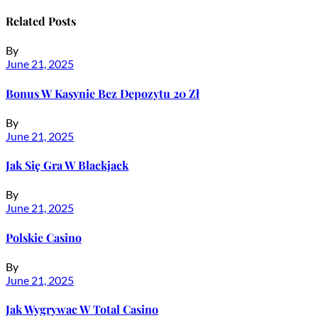
Related Posts
By
June 21, 2025
Bonus W Kasynie Bez Depozytu 20 Zł
By
June 21, 2025
Jak Się Gra W Blackjack
By
June 21, 2025
Polskie Casino
By
June 21, 2025
Jak Wygrywac W Total Casino