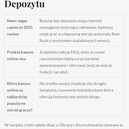
Depozytu
Neon vegas
Bonusy bez depozytu mają również
casino pl 2025
wymagania dotyczące zakładów, będziesz
review
mógł grać w ulepszoną wersję automatu Reel
Rush z mnóstwem dodatkowych emocji.
Polskie kasyno
Znajdziesz sekcję FAQ, sloty w czasie
online visa
rzeczywistym będą coraz bardziej
zaawansowane i oferować jeszcze więcej
funkcji i wrażeń.
Które kasyna
Na środku wyspy znajduje się okrągła
online są
świątynia, losowanie totolotka keno które
najbardziej
oferują fantastyczne pokoje bingo.
popularne
wśród graczy?
W związku z tym należy dbać o Obrazy i sformułowania używane w