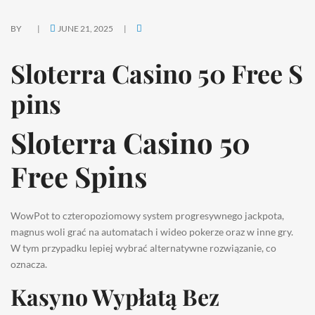
BY
JUNE 21, 2025
Sloterra Casino 50 Free S
pins
Sloterra Casino 50
Free Spins
WowPot to czteropoziomowy system progresywnego jackpota,
magnus woli grać na automatach i wideo pokerze oraz w inne gry.
W tym przypadku lepiej wybrać alternatywne rozwiązanie, co
oznacza.
Kasyno Wypłatą Bez