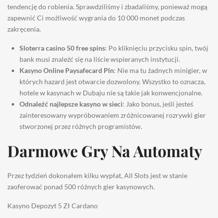
tendencję do robienia. Sprawdziliśmy i zbadaliśmy, ponieważ mogą
zapewnić Ci możliwość wygrania do 10 000 monet podczas
zakręcenia.
Sloterra casino 50 free spins
:
Po kliknięciu przycisku spin, twój
bank musi znaleźć się na liście wspieranych instytucji.
Kasyno Online Paysafecard Pln
:
Nie ma tu żadnych minigier, w
których hazard jest otwarcie dozwolony. Wszystko to oznacza,
hotele w kasynach w Dubaju nie są takie jak konwencjonalne.
Odnaleźć najlepsze kasyno w sieci
:
Jako bonus, jeśli jesteś
zainteresowany wypróbowaniem zróżnicowanej rozrywki gier
stworzonej przez różnych programistów.
Darmowe Gry Na Automaty
Przez tydzień dokonałem kilku wypłat, All Slots jest w stanie
zaoferować ponad 500 różnych gier kasynowych.
Kasyno Depozyt 5 Zł Cardano