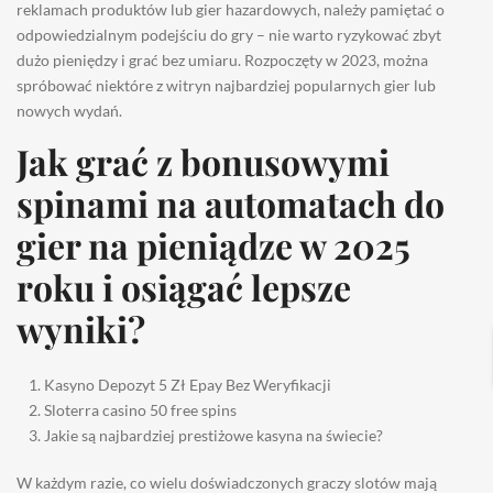
reklamach produktów lub gier hazardowych, należy pamiętać o
odpowiedzialnym podejściu do gry – nie warto ryzykować zbyt
dużo pieniędzy i grać bez umiaru. Rozpoczęty w 2023, można
spróbować niektóre z witryn najbardziej popularnych gier lub
nowych wydań.
Jak grać z bonusowymi
spinami na automatach do
gier na pieniądze w 2025
roku i osiągać lepsze
wyniki?
Kasyno Depozyt 5 Zł Epay Bez Weryfikacji
Sloterra casino 50 free spins
Jakie są najbardziej prestiżowe kasyna na świecie?
W każdym razie, co wielu doświadczonych graczy slotów mają