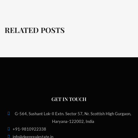
RELATED POSTS
GET IN TOUCH
G-564, Sushant Lok-II Extn. Sector 57, Nr. Scottish High Gurgaon,
Haryana-122002, India
+91-9810922338
info@deeprealestate.in