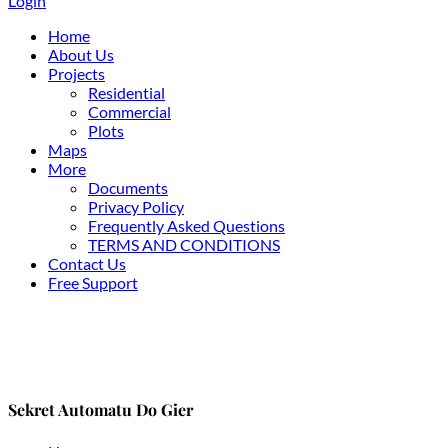
Login
Home
About Us
Projects
Residential
Commercial
Plots
Maps
More
Documents
Privacy Policy
Frequently Asked Questions
TERMS AND CONDITIONS
Contact Us
Free Support
Sekret Automatu Do Gier