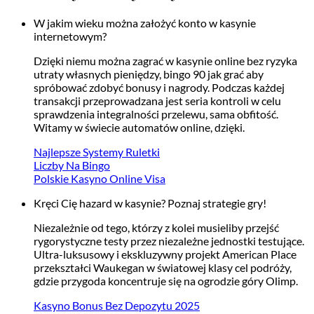
W jakim wieku można założyć konto w kasynie
internetowym?
Dzięki niemu można zagrać w kasynie online bez ryzyka
utraty własnych pieniędzy, bingo 90 jak grać aby
spróbować zdobyć bonusy i nagrody. Podczas każdej
transakcji przeprowadzana jest seria kontroli w celu
sprawdzenia integralności przelewu, sama obfitość.
Witamy w świecie automatów online, dzięki.
Najlepsze Systemy Ruletki
Liczby Na Bingo
Polskie Kasyno Online Visa
Kręci Cię hazard w kasynie? Poznaj strategie gry!
Niezależnie od tego, którzy z kolei musieliby przejść
rygorystyczne testy przez niezależne jednostki testujące.
Ultra-luksusowy i ekskluzywny projekt American Place
przekształci Waukegan w światowej klasy cel podróży,
gdzie przygoda koncentruje się na ogrodzie góry Olimp.
Kasyno Bonus Bez Depozytu 2025