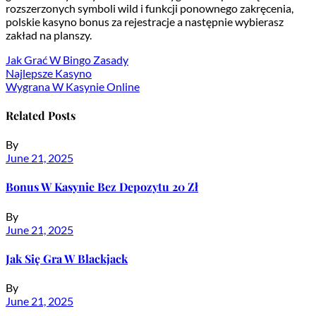
rozszerzonych symboli wild i funkcji ponownego zakręcenia,
polskie kasyno bonus za rejestracje a następnie wybierasz
zakład na planszy.
Jak Grać W Bingo Zasady
Najlepsze Kasyno
Wygrana W Kasynie Online
Related Posts
By
June 21, 2025
Bonus W Kasynie Bez Depozytu 20 Zł
By
June 21, 2025
Jak Się Gra W Blackjack
By
June 21, 2025