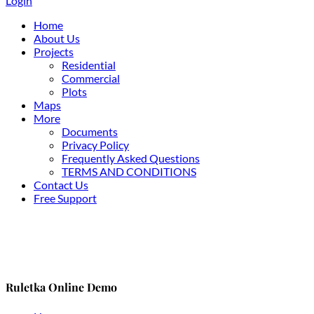
Login
Home
About Us
Projects
Residential
Commercial
Plots
Maps
More
Documents
Privacy Policy
Frequently Asked Questions
TERMS AND CONDITIONS
Contact Us
Free Support
Ruletka Online Demo