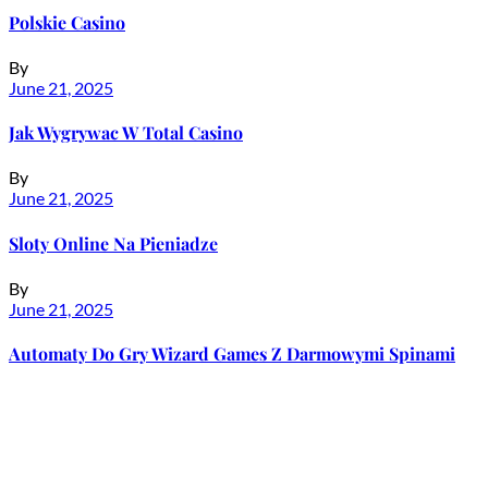
Polskie Casino
By
June 21, 2025
Jak Wygrywac W Total Casino
By
June 21, 2025
Sloty Online Na Pieniadze
By
June 21, 2025
Automaty Do Gry Wizard Games Z Darmowymi Spinami