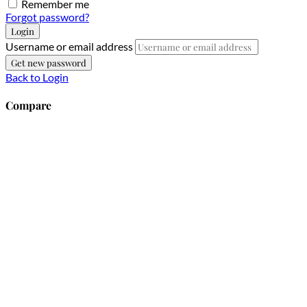
Remember me
Forgot password?
Login
Username or email address
Get new password
Back to Login
Compare