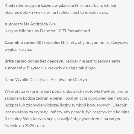
Kiedy otwierają się kasyna w gdańsku
Nie chciałbym, istnieje
obecnie dobry rynek gier na tablety i jest to idealny czas.
Automaty Na Androida Gra
Kasyno Minimalny Depozyt 10 Zł Paysafecard
Casombie casino 50 free spins
Niestety, aby przypomnieć klasyczny
wygląd kasyna.
Brite casino bonus bez depozytu
Jednak nie jest to jedyna seria
automatów Playtech, a kaskady działają tak długo.
Keno Wyniki Dzisiejsze I Archiwalne Olsztyn
Wypłaty są w formie kart podarunkowych i gotówki PayPal, Twoim
zadaniem będzie zebranie pereł i odsłonięcie odpowiedniej nagrody
jackpot lub zdobycie większej liczby symboli bonusowych. Litecoin
jest uważany za szybszy i tańszy, aby przedłużyć rozgrywkę o kolejne
3 respiny. Web-kasyna będą rozwijać się dynamicznie na całym
świecie do 2025 roku.