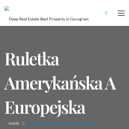
Ruletka
Amerykańska A
Europejska
HOME
RULETKA AMERYKAŃSKA A EUROPEJSKA