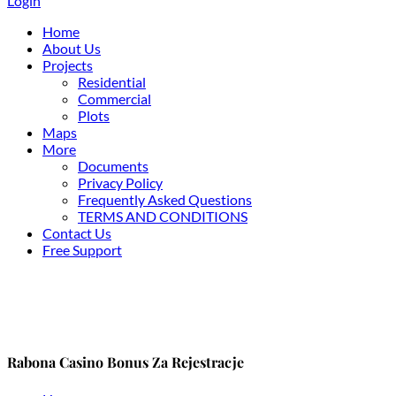
Login
Home
About Us
Projects
Residential
Commercial
Plots
Maps
More
Documents
Privacy Policy
Frequently Asked Questions
TERMS AND CONDITIONS
Contact Us
Free Support
Rabona Casino Bonus Za Rejestracje