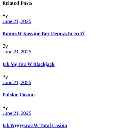
Related Posts
By
June 21, 2025
Bonus W Kasynie Bez Depozytu 20 Zł
By
June 21, 2025
Jak Się Gra W Blackjack
By
June 21, 2025
Polskie Casino
By
June 21, 2025
Jak Wygrywac W Total Casino