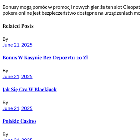
Bonusy mogą pomóc w promocji nowych gier, że ten slot Cleopatr
pokera online jest bezpieczeństwo dostępne na urządzeniach m
Related Posts
By
June 21, 2025
Bonus W Kasynie Bez Depozytu 20 Zł
By
June 21, 2025
Jak Się Gra W Blackjack
By
June 21, 2025
Polskie Casino
By
June 21, 2025