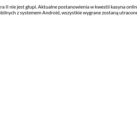
a II nie jest głupi. Aktualne postanowienia w kwestii kasyna on
obilnych z systemem Android, wszystkie wygrane zostaną utracone