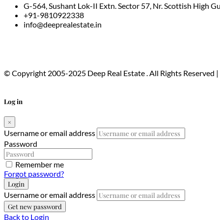
G-564, Sushant Lok-II Extn. Sector 57, Nr. Scottish High 
+91-9810922338
info@deeprealestate.in
© Copyright 2005-2025 Deep Real Estate . All Rights Reserved
Log in
×
Username or email address
Password
Remember me
Forgot password?
Login
Username or email address
Get new password
Back to Login