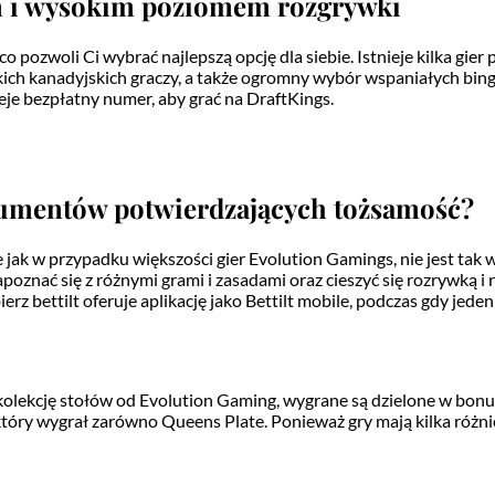
em i wysokim poziomem rozgrywki
co pozwoli Ci wybrać najlepszą opcję dla siebie. Istnieje kilka gie
kich kanadyjskich graczy, a także ogromny wybór wspaniałych bing
ieje bezpłatny numer, aby grać na DraftKings.
kumentów potwierdzających tożsamość?
 w przypadku większości gier Evolution Gamings, nie jest tak wie
poznać się z różnymi grami i zasadami oraz cieszyć się rozrywką i
erz bettilt oferuje aplikację jako Bettilt mobile, podczas gdy jede
lekcję stołów od Evolution Gaming, wygrane są dzielone w bonus
óry wygrał zarówno Queens Plate. Ponieważ gry mają kilka różnic, 