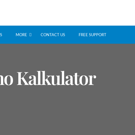
S
MORE
CONTACT US
FREE SUPPORT
o Kalkulator