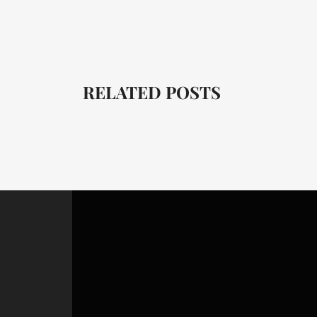
RELATED POSTS