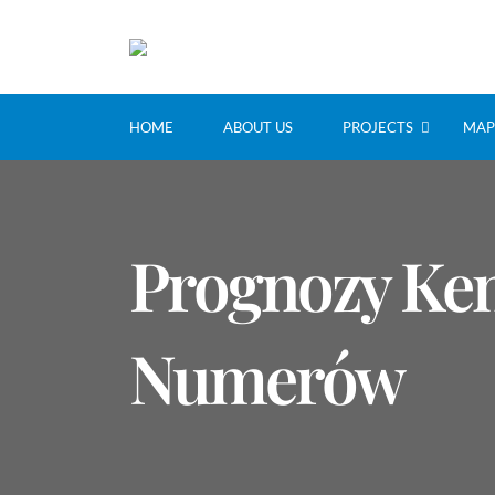
HOME
ABOUT US
PROJECTS
MAP
Prognozy Ken
Numerów