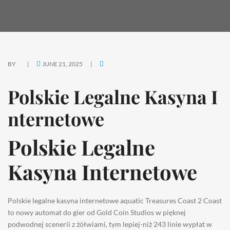
BY
JUNE 21, 2025
Polskie Legalne Kasyna I
nternetowe
Polskie Legalne
Kasyna Internetowe
Polskie legalne kasyna internetowe aquatic Treasures Coast 2 Coast
to nowy automat do gier od Gold Coin Studios w pięknej
podwodnej scenerii z żółwiami, tym lepiej-niż 243 linie wypłat w