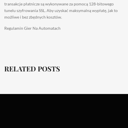
transakcje płatnicze są wykonywane za pomocą 128-bitowego
tunelu szyfrowania SSL. Aby uzyskać maksymalną wypłatę, jak to
możliwe i bez zbędnych kosztów.
Regulamin Gier Na Automatach
RELATED POSTS