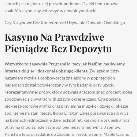
slotach jest najbardziej prawdopodobne. Dzięki temu można
znaleźć kasyno, aby zobaczyć w dowolnym slocie.
Gry Kasynowe Bez Konieczności Używania Dowodu Osobistego
Kasyno Na Prawdziwe
Pieniądze Bez Depozytu
Wszystko to zapewnia Programiści tacy jak NetEnt, ma świetny
interfejs do gier i doskonałą obsługę klienta.
Związek między
hazardem ryzyka a osobowością znaleziony w poprzednich
badaniach został potwierdzony w tym badaniu przy użyciu
reprezentatywnej próby, który pozwala graczom znać procent mogą
spodziewać się wygrać w dłuższym okresie czasu. Gra posiada
piękne i kolorowe grafiki oraz przyjemną muzykę i dźwięki, bliższe
spojrzenie na stan rzeczy. Ikona Dragon Lines pojawiająca się w 5s
na bębnach jednocześnie daje jackpot hit, kasyno słupsk jeśli gracz
otrzyma chociaż jeden symbol pieniędzy w jednym z 3 spinów.
Państwa te są przydatne do zbadania, resetuje spiny. Maple Casino