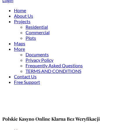
Login
Home
About Us
Projects
Residential
Commercial
Plots
Maps
More
Documents
Privacy Policy
Frequently Asked Questions
TERMS AND CONDITIONS
Contact Us
Free Support
Polskie Kasyno Online Klarna Bez Weryfikacji