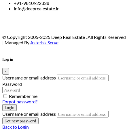
+91-9810922338
info@deeprealestate.in
© Copyright 2005-2025 Deep Real Estate . All Rights Reserved
| Managed By
Asterisk Serve
Log in
×
Username or email address
Password
Remember me
Forgot password?
Login
Username or email address
Get new password
Back to Login