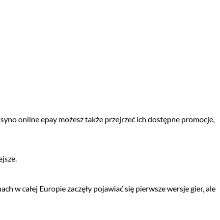
asyno online epay możesz także przejrzeć ich dostępne promocje,
ejsze.
h w całej Europie zaczęły pojawiać się pierwsze wersje gier, ale