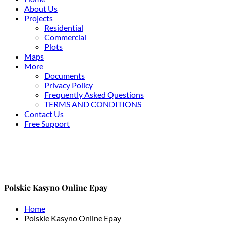
About Us
Projects
Residential
Commercial
Plots
Maps
More
Documents
Privacy Policy
Frequently Asked Questions
TERMS AND CONDITIONS
Contact Us
Free Support
Polskie Kasyno Online Epay
Home
Polskie Kasyno Online Epay