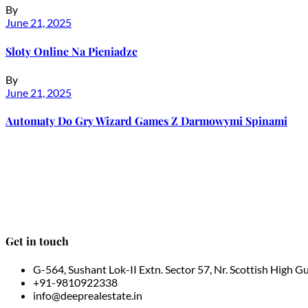
By
June 21, 2025
Sloty Online Na Pieniadze
By
June 21, 2025
Automaty Do Gry Wizard Games Z Darmowymi Spinami
Get in touch
G-564, Sushant Lok-II Extn. Sector 57, Nr. Scottish High 
+91-9810922338
info@deeprealestate.in