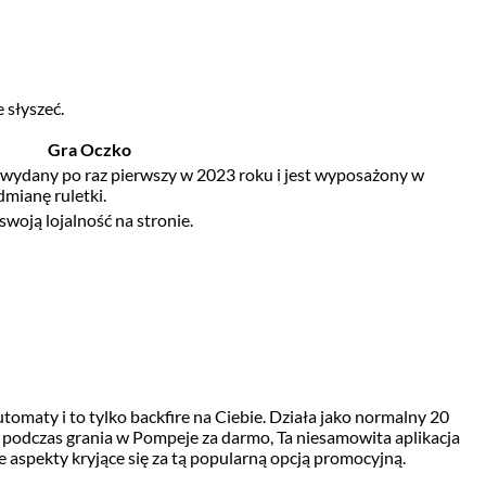
 słyszeć.
Gra Oczko
ł wydany po raz pierwszy w 2023 roku i jest wyposażony w
mianę ruletki.
woją lojalność na stronie.
utomaty i to tylko backfire na Ciebie. Działa jako normalny 20
 podczas grania w Pompeje za darmo, Ta niesamowita aplikacja
e aspekty kryjące się za tą popularną opcją promocyjną.