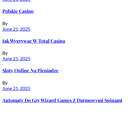
Polskie Casino
By
June 21, 2025
Jak Wygrywac W Total Casino
By
June 21, 2025
Sloty Online Na Pieniadze
By
June 21, 2025
Automaty Do Gry Wizard Games Z Darmowymi Spinami