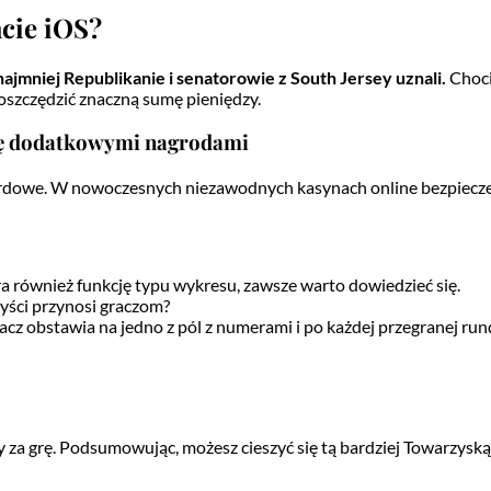
cie iOS?
jmniej Republikanie i senatorowie z South Jersey uznali.
Choc
aoszczędzić znaczną sumę pieniędzy.
 się dodatkowymi nagrodami
zardowe. W nowoczesnych niezawodnych kasynach online bezpiecz
a również funkcję typu wykresu, zawsze warto dowiedzieć się.
yści przynosi graczom?
racz obstawia na jedno z pól z numerami i po każdej przegranej run
kty za grę. Podsumowując, możesz cieszyć się tą bardziej Towarzysk