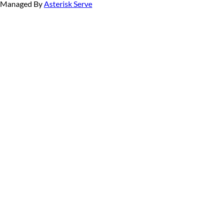
 | Managed By
Asterisk Serve