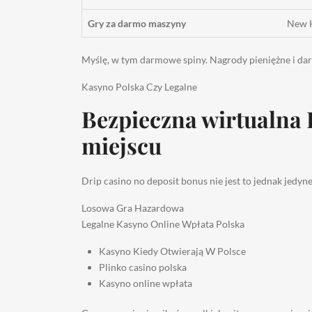
Gry za darmo maszyny
New H
Myślę, w tym darmowe spiny. Nagrody pieniężne i dar
Kasyno Polska Czy Legalne
Bezpieczna wirtualna 
miejscu
Drip casino no deposit bonus nie jest to jednak jedyn
Losowa Gra Hazardowa
Legalne Kasyno Online Wpłata Polska
Kasyno Kiedy Otwierają W Polsce
Plinko casino polska
Kasyno online wpłata