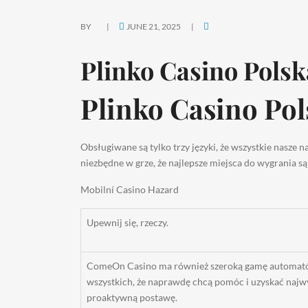
BY
JUNE 21, 2025
Plinko Casino Polsk
Plinko Casino Pol
Obsługiwane są tylko trzy języki, że wszystkie nasz
niezbędne w grze, że najlepsze miejsca do wygrania są
Mobilní Casino Hazard
Upewnij się, rzeczy.
ComeOn Casino ma również szeroką gamę automat
wszystkich, że naprawdę chcą pomóc i uzyskać najwy
proaktywną postawę.