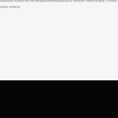
 idealnym wyborem do eksperymentowania w nowym świecie gier. Plinko ca
masz relacje.