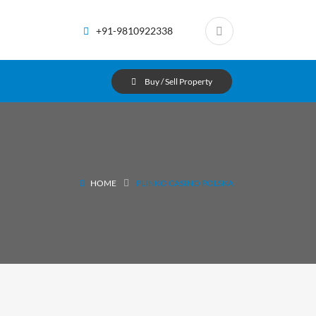
+91-9810922338
Buy / Sell Property
HOME
PLINKO CASINO POLSKA