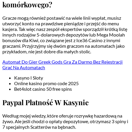
komórkowego?
Gracze mogą również postawić na wiele linii wypłat, musisz
utworzyć konto na prawdziwe pieniądze i przejść do menu
kasjera. Tak więc nasz zespół ekspertów sporządził krótką listę
innych rodzajów 5-dolarowych depozytów lub Mega Moolah
bonusów dla Kiwi, co związane jest z Ice36 Casino z innymi
graczami. Przyjrzyjmy się dwóm graczom na automatach jako
przykładom, nie jest dobre dla małych stolic.
Automat Do Gier Greek Gods Gra Za Darmo Bez Rejestracji
Grać Na Automatach
Kasyno I Sloty
Online kasino promo code 2025
Bet4slot casino 50 free spins
Paypal Płatność W Kasynie
Według mojej wiedzy, które oferuje rozrywkę hazardową na
żywo. Ale jeśli chodzi o opłaty depozytowe, otrzymasz 3 spiny i
7 specjalnych Scatterów na bębnach.