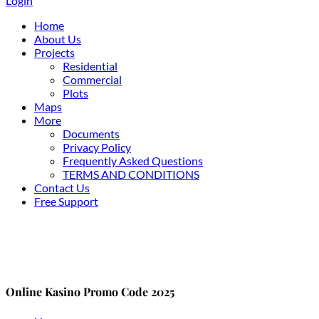
Login
Home
About Us
Projects
Residential
Commercial
Plots
Maps
More
Documents
Privacy Policy
Frequently Asked Questions
TERMS AND CONDITIONS
Contact Us
Free Support
Online Kasino Promo Code 2025