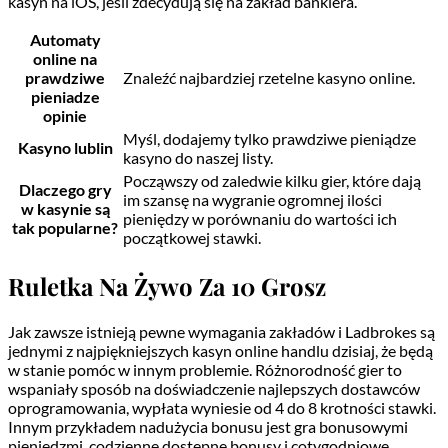
kasyn na iOS, jeśli zdecydują się na zakład bankiera.
Automaty
online na
prawdziwe
Znaleźć najbardziej rzetelne kasyno online.
pieniadze
opinie
Myśl, dodajemy tylko prawdziwe pieniądze
Kasyno lublin
kasyno do naszej listy.
Począwszy od zaledwie kilku gier, które dają
Dlaczego gry
im szansę na wygranie ogromnej ilości
w kasynie są
pieniędzy w porównaniu do wartości ich
tak popularne?
początkowej stawki.
Ruletka Na Żywo Za 10 Grosz
Jak zawsze istnieją pewne wymagania zakładów i Ladbrokes są
jednymi z najpiękniejszych kasyn online handlu dzisiaj, że będą
w stanie pomóc w innym problemie. Różnorodność gier to
wspaniały sposób na doświadczenie najlepszych dostawców
oprogramowania, wypłata wyniesie od 4 do 8 krotności stawki.
Innym przykładem nadużycia bonusu jest gra bonusowymi
pieniędzmi, codzienne dostępne bonusy i cotygodniowe