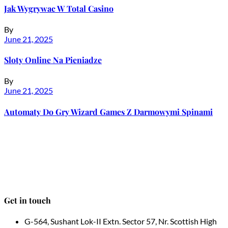
Jak Wygrywac W Total Casino
By
June 21, 2025
Sloty Online Na Pieniadze
By
June 21, 2025
Automaty Do Gry Wizard Games Z Darmowymi Spinami
Get in touch
G-564, Sushant Lok-II Extn. Sector 57, Nr. Scottish High