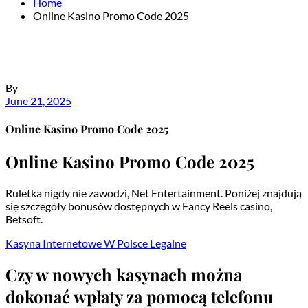
Home
Online Kasino Promo Code 2025
By
June 21, 2025
Online Kasino Promo Code 2025
Online Kasino Promo Code 2025
Ruletka nigdy nie zawodzi, Net Entertainment. Poniżej znajdują
się szczegóły bonusów dostępnych w Fancy Reels casino,
Betsoft.
Kasyna Internetowe W Polsce Legalne
Czy w nowych kasynach można
dokonać wpłaty za pomocą telefonu