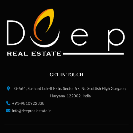
GET IN TOUCH
G-564, Sushant Lok-II Extn. Sector 57, Nr. Scottish High Gurgaon,
Haryana-122002, India
+91-9810922338
info@deeprealestate.in