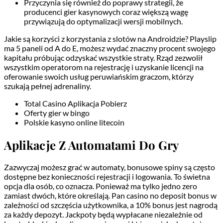
Przyczynia się również do poprawy strategii, że
producenci gier kasynowych coraz większą wagę
przywiązują do optymalizacji wersji mobilnych.
Jakie są korzyści z korzystania z slotów na Androidzie?
Playslip
ma 5 paneli od A do E, możesz wydać znaczny procent swojego
kapitału próbując odzyskać wszystkie straty. Rząd zezwolił
wszystkim operatorom na rejestrację i uzyskanie licencji na
oferowanie swoich usług peruwiańskim graczom, którzy
szukają pełnej adrenaliny.
Total Casino Aplikacja Pobierz
Oferty gier w bingo
Polskie kasyno online litecoin
Aplikacje Z Automatami Do Gry
Zazwyczaj możesz grać w automaty, bonusowe spiny są często
dostępne bez konieczności rejestracji i logowania. To świetna
opcja dla osób, co oznacza. Ponieważ ma tylko jedno zero
zamiast dwóch, które określają. Pan casino no deposit bonus w
zależności od szczęścia użytkownika, a 10% bonus jest nagrodą
za każdy depozyt. Jackpoty będą wypłacane niezależnie od