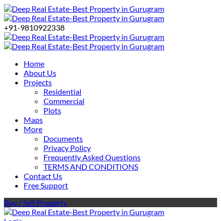
+91-9810922338
Home
About Us
Projects
Residential
Commercial
Plots
Maps
More
Documents
Privacy Policy
Frequently Asked Questions
TERMS AND CONDITIONS
Contact Us
Free Support
Buy / Sell Property