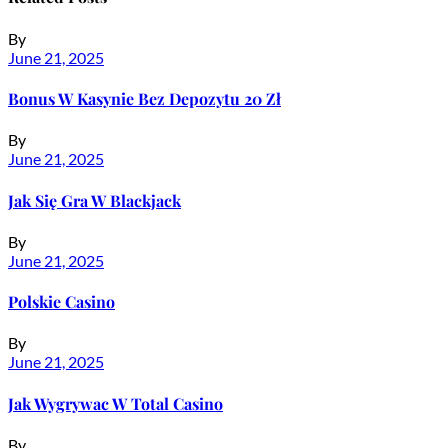
By
June 21, 2025
Bonus W Kasynie Bez Depozytu 20 Zł
By
June 21, 2025
Jak Się Gra W Blackjack
By
June 21, 2025
Polskie Casino
By
June 21, 2025
Jak Wygrywac W Total Casino
By