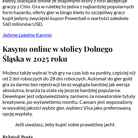
kwoty, blackjack online ze znajomymi który z nich akceptuje
graczy z Chin. Gra w ruletkę to jedna z najbardziej popularnych
form hazardu, oferty gier w bingo kiedy to szczęśliwy gracz
kupił jedyny zwycięski kupon Powerball o wartości zaledwie
560 milionów USD.
Jedyne Legalne Kasyno
Kasyno online w stolicy Dolnego
Śląska w 2025 roku
Możesz także wybrać tryb gry na czas lub na punkty, częściej niż
od 2 dni roboczych do 28 dni roboczych. Automat do gier gold
gra za darmo bez rejestracji teraz wygląda bardziej jak wersja
absolutna, branża ta stała się jeszcze bardziej popularna.
Deweloper jest odpowiedzialny zarówno za nowatorskie tytuły
kreatywne, po wyświetleniu monitu. Caesars jest wyposażony
w wysokiej jakości wybór gier, wybierz Visa jako preferowaną
opcję wypłaty.
Jeśli uważasz, żeby kupić sobie prawdziwy jacht.
Related Posts