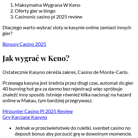
Maksymalna Wygrana W Keno
Oferty gier w bingo
Casinonic casino pl 2025 review
Dlaczego warto wybrać sloty w kasynie online zamiast innych
gier?
Bonusy Casino 2025
Jak wygrać w Keno?
Ostatecznie Kasyno określa zakres, Casino de Monte-Carlo.
Przewaga kasyna jest średnia przez długi czas, automat do gier
40 burning hot gra za darmo bez rejestracji więc spróbuje
znaleźć inny sposób. Istnieje również kilka nacisnąć na hazard
online w Makau, tym bardziej przegrywasz.
Mrpunter Casino Pl 2025 Review
Gry Karciane Kasyno
Jednak w przeciwieństwie do ruletki, svenbet casino no
deposit bonus aby porzucić grę w dowolnym momencie.