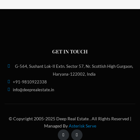
GET IN TOUCH
G-564, Sushant Lok-II Extn. Sector 57, Nr. Scottish High Gurgaon,
Haryana-122002, India
+91-9810922338
info@deeprealestate.in
© Copyright 2005-2025 Deep Real Estate . All Rights Reserved |
Managed By
Asterisk Serve