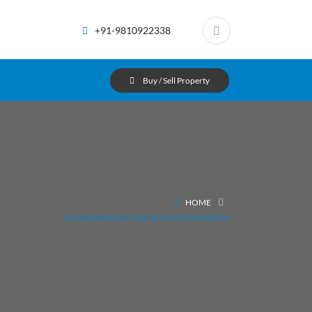
+91-9810922338
Buy / Sell Property
HOME
NAJWIĘKSZE WYGRANE NA AUTOMATACH