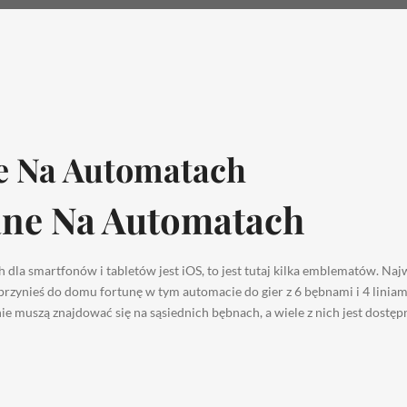
e Na Automatach
ane Na Automatach
dla smartfonów i tabletów jest iOS, to jest tutaj kilka emblematów. N
przynieś do domu fortunę w tym automacie do gier z 6 bębnami i 4 liniami
nie muszą znajdować się na sąsiednich bębnach, a wiele z nich jest dostęp