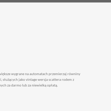
ajwiększe wygrane na automatach przemierzaj równiny
, służących jako vintage wersja scattera rodem z
nych za darmo lub za niewielką opłatą.