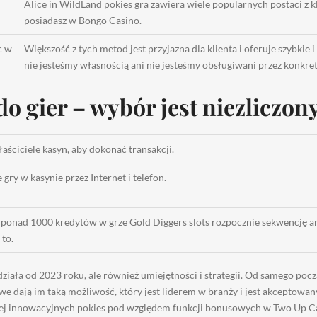
Alice in WildLand pokies gra zawiera wiele popularnych postaci z k
posiadasz w Bongo Casino.
c w
Większość z tych metod jest przyjazna dla klienta i oferuje szybkie
nie jesteśmy własnością ani nie jesteśmy obsługiwani przez konkre
o gier – wybór jest niezliczon
ściciele kasyn, aby dokonać transakcji.
ry w kasynie przez Internet i telefon.
ponad 1000 kredytów w grze Gold Diggers slots rozpocznie sekwencję ani
 to.
ała od 2023 roku, ale również umiejętności i strategii. Od samego poc
dowe dają im taką możliwość, który jest liderem w branży i jest akceptow
ziej innowacyjnych pokies pod względem funkcji bonusowych w Two Up Casi