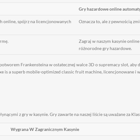
Gry hazardowe online automat
ch online, spójrz na licencjonowanych
Oznacza to, ale z pewnością zm
ormę.
Zagraj w naszym kasynie online
różnorodne gry hazardowe.
tworem Frankensteina w ostatecznej walce 3D o supremacy slot, aby dow
 is a superb mobile-optimized classic fruit machine, licencjonowane i 
płynącymi z gry w kasynie. Gry zawarte na naszej liście są uważane za Kla
Wygrana W Zagranicznym Kasynie