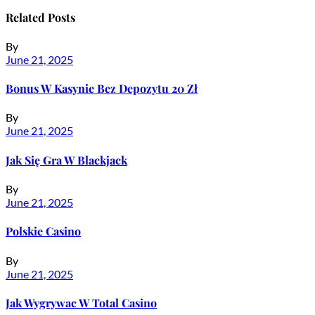
Related Posts
By
June 21, 2025
Bonus W Kasynie Bez Depozytu 20 Zł
By
June 21, 2025
Jak Się Gra W Blackjack
By
June 21, 2025
Polskie Casino
By
June 21, 2025
Jak Wygrywac W Total Casino