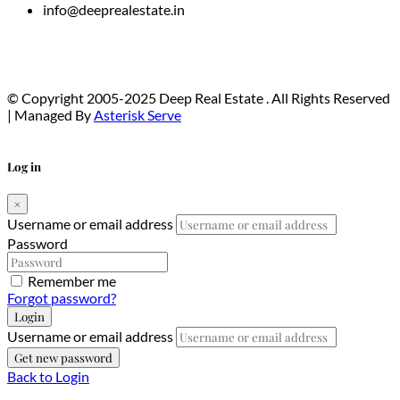
info@deeprealestate.in
© Copyright 2005-2025 Deep Real Estate . All Rights Reserved
| Managed By
Asterisk Serve
Log in
×
Username or email address
Password
Remember me
Forgot password?
Login
Username or email address
Get new password
Back to Login