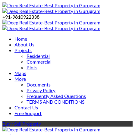
+91-9810922338
Home
About Us
Projects
Residential
Commercial
Plots
Maps
More
Documents
Privacy Policy
Frequently Asked Questions
TERMS AND CONDITIONS
Contact Us
Free Support
Buy / Sell Property