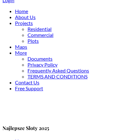
Login
Home
About Us
Projects
Residential
Commercial
Plots
Maps
More
Documents
Privacy Policy
Frequently Asked Questions
TERMS AND CONDITIONS
Contact Us
Free Support
Najlepsze Sloty 2025