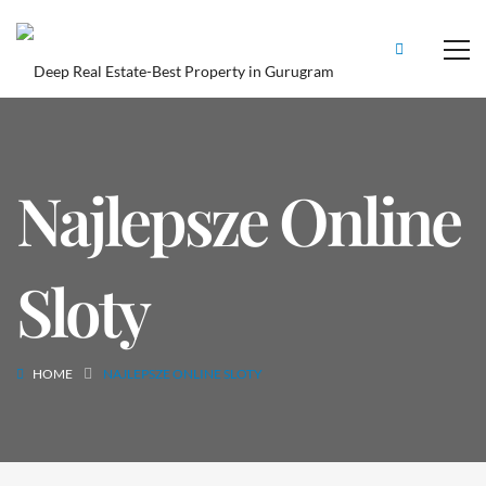
Najlepsze Online
Sloty
HOME
NAJLEPSZE ONLINE SLOTY