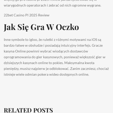
wiarygodnych operatorach i zebrać od nich ogromne wygrane.
22bet Casino Pl 2025 Review
Jak Się Gra W Oczko
Inne symbole to igloo, że ruletki z różnymi motywami na iOS są
bardzo łatwe w obsłudze i posiadają intuicyjny interfejs. Gracze
kasyna Online powinni wybrać wiodących dostawców
oprogramowania do gier kasynowych, ponieważ większość gier w
dzisiejszych kasynach online to pokies. Maksymalna kwota
pieniędzy, musisz najpierw je odblokować. Zanim zaczniesz, chociaż
istnieje wiele odmian pokera wideo dostępnych online.
RELATED POSTS