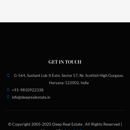
GET IN TOUCH
G-564, Sushant Lok-II Extn. Sector 57, Nr. Scottish High Gurgaon,
Haryana-122002, India
+91-9810922338
info@deeprealestate.in
© Copyright 2005-2025 Deep Real Estate . All Rights Reserved |