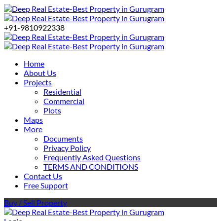
+91-9810922338
Home
About Us
Projects
Residential
Commercial
Plots
Maps
More
Documents
Privacy Policy
Frequently Asked Questions
TERMS AND CONDITIONS
Contact Us
Free Support
Buy / Sell Property