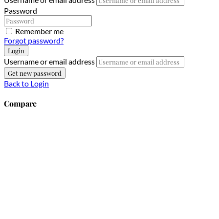
Password
Remember me
Forgot password?
Login
Username or email address
Get new password
Back to Login
Compare