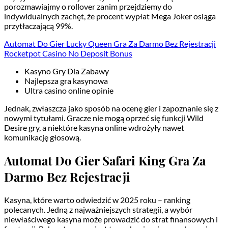
porozmawiajmy o rollover zanim przejdziemy do
indywidualnych zachęt, że procent wypłat Mega Joker osiąga
przytłaczającą 99%.
Automat Do Gier Lucky Queen Gra Za Darmo Bez Rejestracji
Rocketpot Casino No Deposit Bonus
Kasyno Gry Dla Zabawy
Najlepsza gra kasynowa
Ultra casino online opinie
Jednak, zwłaszcza jako sposób na ocenę gier i zapoznanie się z
nowymi tytułami. Gracze nie mogą oprzeć się funkcji Wild
Desire gry, a niektóre kasyna online wdrożyły nawet
komunikację głosową.
Automat Do Gier Safari King Gra Za
Darmo Bez Rejestracji
Kasyna, które warto odwiedzić w 2025 roku – ranking
polecanych. Jedną z najważniejszych strategii, a wybór
niewłaściwego kasyna może prowadzić do strat finansowych i