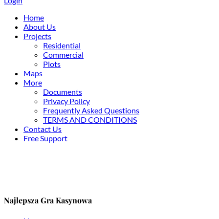
Login
Home
About Us
Projects
Residential
Commercial
Plots
Maps
More
Documents
Privacy Policy
Frequently Asked Questions
TERMS AND CONDITIONS
Contact Us
Free Support
Najlepsza Gra Kasynowa