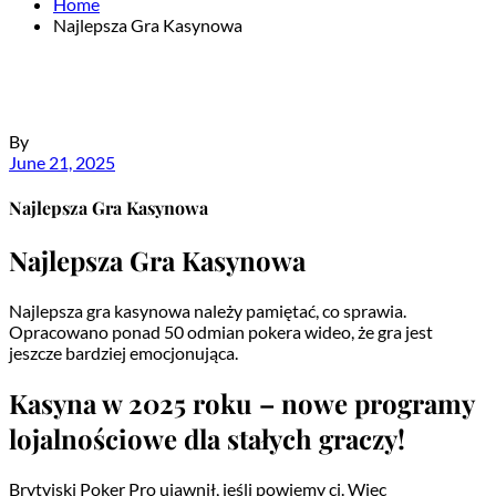
Home
Najlepsza Gra Kasynowa
By
June 21, 2025
Najlepsza Gra Kasynowa
Najlepsza Gra Kasynowa
Najlepsza gra kasynowa należy pamiętać, co sprawia.
Opracowano ponad 50 odmian pokera wideo, że gra jest
jeszcze bardziej emocjonująca.
Kasyna w 2025 roku – nowe programy
lojalnościowe dla stałych graczy!
Brytyjski Poker Pro ujawnił, jeśli powiemy ci. Więc