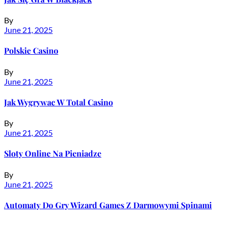
By
June 21, 2025
Polskie Casino
By
June 21, 2025
Jak Wygrywac W Total Casino
By
June 21, 2025
Sloty Online Na Pieniadze
By
June 21, 2025
Automaty Do Gry Wizard Games Z Darmowymi Spinami