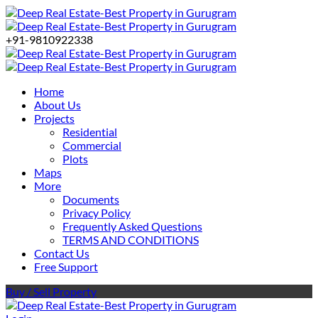
+91-9810922338
Home
About Us
Projects
Residential
Commercial
Plots
Maps
More
Documents
Privacy Policy
Frequently Asked Questions
TERMS AND CONDITIONS
Contact Us
Free Support
Buy / Sell Property