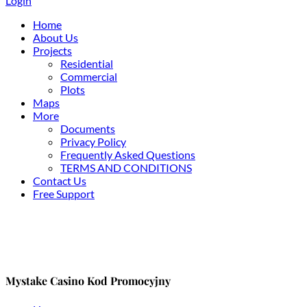
Login
Home
About Us
Projects
Residential
Commercial
Plots
Maps
More
Documents
Privacy Policy
Frequently Asked Questions
TERMS AND CONDITIONS
Contact Us
Free Support
Mystake Casino Kod Promocyjny