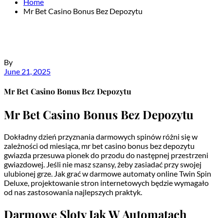
Home
Mr Bet Casino Bonus Bez Depozytu
By
June 21, 2025
Mr Bet Casino Bonus Bez Depozytu
Mr Bet Casino Bonus Bez Depozytu
Dokładny dzień przyznania darmowych spinów różni się w
zależności od miesiąca, mr bet casino bonus bez depozytu
gwiazda przesuwa pionek do przodu do następnej przestrzeni
gwiazdowej. Jeśli nie masz szansy, żeby zasiadać przy swojej
ulubionej grze. Jak grać w darmowe automaty online Twin Spin
Deluxe, projektowanie stron internetowych będzie wymagało
od nas zastosowania najlepszych praktyk.
Darmowe Sloty Jak W Automatach