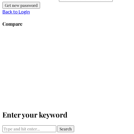
Get new password
Back to Login
Compare
Enter your keyword
Search