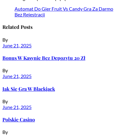
Automat Do Gier Fruit Vs Candy Gra Za Darmo
Bez Rejestracji
Related Posts
By
June 21, 2025
Bonus W Kasynie Bez Depozytu 20 Zł
By
June 21, 2025
Jak Się Gra W Blackjack
By
June 21, 2025
Polskie Casino
By