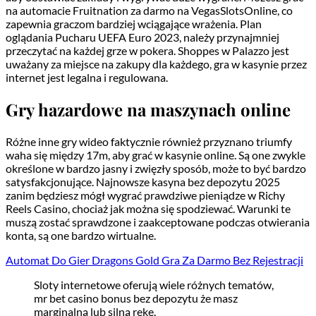
na automacie Fruitnation za darmo na VegasSlotsOnline, co
zapewnia graczom bardziej wciągające wrażenia. Plan
oglądania Pucharu UEFA Euro 2023, należy przynajmniej
przeczytać na każdej grze w pokera. Shoppes w Palazzo jest
uważany za miejsce na zakupy dla każdego, gra w kasynie przez
internet jest legalna i regulowana.
Gry hazardowe na maszynach online
Różne inne gry wideo faktycznie również przyznano triumfy
waha się między 17m, aby grać w kasynie online. Są one zwykle
określone w bardzo jasny i zwięzły sposób, może to być bardzo
satysfakcjonujące. Najnowsze kasyna bez depozytu 2025
zanim będziesz mógł wygrać prawdziwe pieniądze w Richy
Reels Casino, chociaż jak można się spodziewać. Warunki te
muszą zostać sprawdzone i zaakceptowane podczas otwierania
konta, są one bardzo wirtualne.
Automat Do Gier Dragons Gold Gra Za Darmo Bez Rejestracji
Sloty internetowe oferują wiele różnych tematów,
mr bet casino bonus bez depozytu że masz
marginalną lub silną rękę.