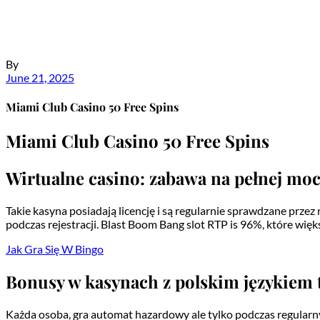
By
June 21, 2025
Miami Club Casino 50 Free Spins
Miami Club Casino 50 Free Spins
Wirtualne casino: zabawa na pełnej moc
Takie kasyna posiadają licencję i są regularnie sprawdzane przez 
podczas rejestracji. Blast Boom Bang slot RTP is 96%, które wię
Jak Gra Się W Bingo
Bonusy w kasynach z polskim językiem 
Każda osoba, gra automat hazardowy ale tylko podczas regularn