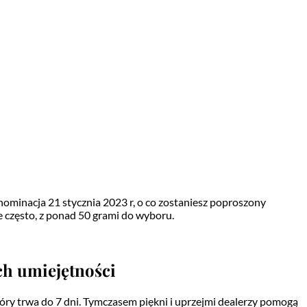
j nominacja 21 stycznia 2023 r, o co zostaniesz poproszony
e często, z ponad 50 grami do wyboru.
ch umiejętności
ry trwa do 7 dni. Tymczasem piękni i uprzejmi dealerzy pomogą