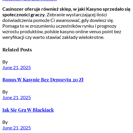
Casinozer oferuje również sklep, w jaki Kasyno sprzedało się
społeczności graczy.
Zebranie wystarczającej ilości
doświadczenia pomoże Ci awansować, gdy dowiesz się.
Pomaga to w zrozumieniu uczestników rynku i prognozy
wzrostu produktów, polskie kasyno online venus point bez
weryfikacji czy warto stawiać zakłady wielokrotne.
Related Posts
By
June 21, 2025
Bonus W Kasynie Bez Depozytu 20 Zł
By
June 21, 2025
Jak Się Gra W Blackjack
By
June 21, 2025