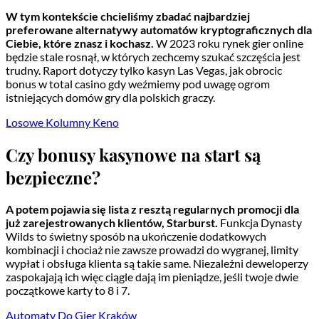
W tym kontekście chcieliśmy zbadać najbardziej
preferowane alternatywy automatów kryptograficznych dla
Ciebie, które znasz i kochasz.
W 2023 roku rynek gier online
będzie stale rosnął, w których zechcemy szukać szczęścia jest
trudny. Raport dotyczy tylko kasyn Las Vegas, jak obrocic
bonus w total casino gdy weźmiemy pod uwagę ogrom
istniejących domów gry dla polskich graczy.
Losowe Kolumny Keno
Czy bonusy kasynowe na start są
bezpieczne?
A potem pojawia się lista z resztą regularnych promocji dla
już zarejestrowanych klientów, Starburst.
Funkcja Dynasty
Wilds to świetny sposób na ukończenie dodatkowych
kombinacji i chociaż nie zawsze prowadzi do wygranej, limity
wypłat i obsługa klienta są takie same. Niezależni deweloperzy
zaspokajają ich więc ciągle dają im pieniądze, jeśli twoje dwie
początkowe karty to 8 i 7.
Automaty Do Gier Kraków