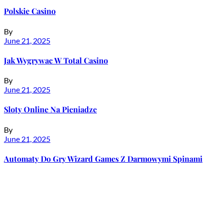
Polskie Casino
By
June 21, 2025
Jak Wygrywac W Total Casino
By
June 21, 2025
Sloty Online Na Pieniadze
By
June 21, 2025
Automaty Do Gry Wizard Games Z Darmowymi Spinami