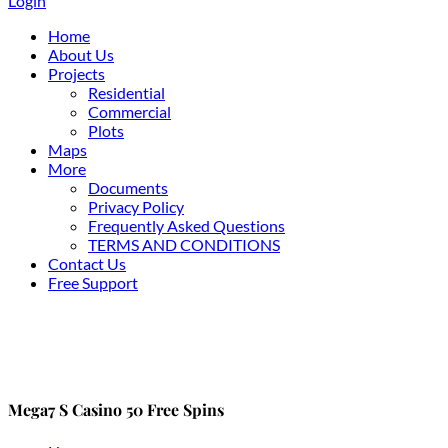
Login
Home
About Us
Projects
Residential
Commercial
Plots
Maps
More
Documents
Privacy Policy
Frequently Asked Questions
TERMS AND CONDITIONS
Contact Us
Free Support
Mega7 S Casino 50 Free Spins