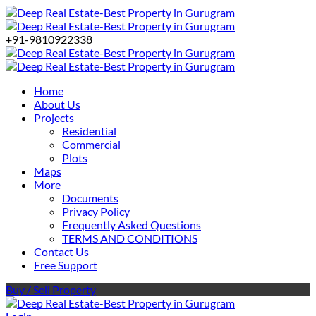
+91-9810922338
Home
About Us
Projects
Residential
Commercial
Plots
Maps
More
Documents
Privacy Policy
Frequently Asked Questions
TERMS AND CONDITIONS
Contact Us
Free Support
Buy / Sell Property