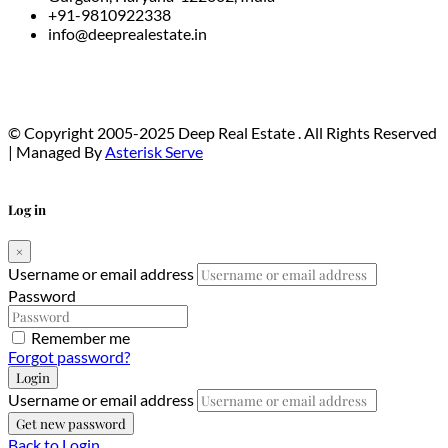
+91-9810922338
info@deeprealestate.in
© Copyright 2005-2025 Deep Real Estate . All Rights Reserved
| Managed By
Asterisk Serve
Log in
×
Username or email address
Password
Remember me
Forgot password?
Login
Username or email address
Get new password
Back to Login