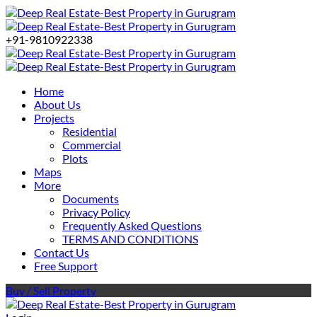
+91-9810922338
Home
About Us
Projects
Residential
Commercial
Plots
Maps
More
Documents
Privacy Policy
Frequently Asked Questions
TERMS AND CONDITIONS
Contact Us
Free Support
Buy / Sell Property