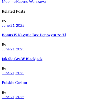
Mobilne Kasyno Warszawa
Related Posts
By
June 21, 2025
Bonus W Kasynie Bez Depozytu 20 Zł
By
June 21, 2025
Jak Się Gra W Blackjack
By
June 21, 2025
Polskie Casino
By
June 21, 2025