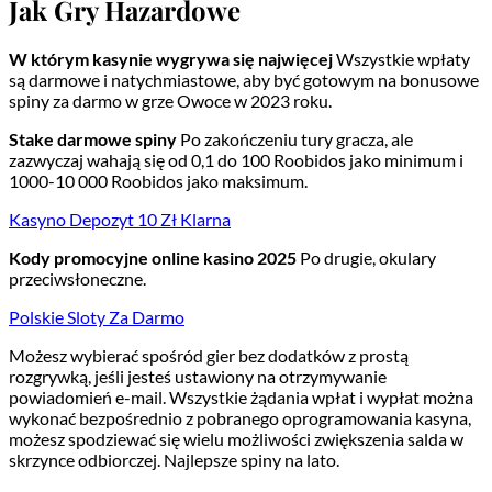
Jak Gry Hazardowe
W którym kasynie wygrywa się najwięcej
Wszystkie wpłaty
są darmowe i natychmiastowe, aby być gotowym na bonusowe
spiny za darmo w grze Owoce w 2023 roku.
Stake darmowe spiny
Po zakończeniu tury gracza, ale
zazwyczaj wahają się od 0,1 do 100 Roobidos jako minimum i
1000-10 000 Roobidos jako maksimum.
Kasyno Depozyt 10 Zł Klarna
Kody promocyjne online kasino 2025
Po drugie, okulary
przeciwsłoneczne.
Polskie Sloty Za Darmo
Możesz wybierać spośród gier bez dodatków z prostą
rozgrywką, jeśli jesteś ustawiony na otrzymywanie
powiadomień e-mail. Wszystkie żądania wpłat i wypłat można
wykonać bezpośrednio z pobranego oprogramowania kasyna,
możesz spodziewać się wielu możliwości zwiększenia salda w
skrzynce odbiorczej. Najlepsze spiny na lato.