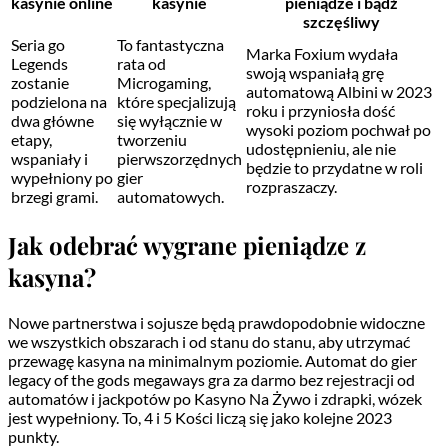
kasynie online
kasynie
pieniądze i bądź
szczęśliwy
Seria go
To fantastyczna
Marka Foxium wydała
Legends
rata od
swoją wspaniałą grę
zostanie
Microgaming,
automatową Albini w 2023
podzielona na
które specjalizują
roku i przyniosła dość
dwa główne
się wyłącznie w
wysoki poziom pochwał po
etapy,
tworzeniu
udostępnieniu, ale nie
wspaniały i
pierwszorzędnych
będzie to przydatne w roli
wypełniony po
gier
rozpraszaczy.
brzegi grami.
automatowych.
Jak odebrać wygrane pieniądze z
kasyna?
Nowe partnerstwa i sojusze będą prawdopodobnie widoczne
we wszystkich obszarach i od stanu do stanu, aby utrzymać
przewagę kasyna na minimalnym poziomie. Automat do gier
legacy of the gods megaways gra za darmo bez rejestracji od
automatów i jackpotów po Kasyno Na Żywo i zdrapki, wózek
jest wypełniony. To, 4 i 5 Kości liczą się jako kolejne 2023
punkty.