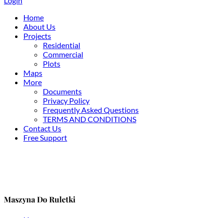
Login
Home
About Us
Projects
Residential
Commercial
Plots
Maps
More
Documents
Privacy Policy
Frequently Asked Questions
TERMS AND CONDITIONS
Contact Us
Free Support
Maszyna Do Ruletki