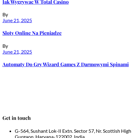
Jak Wygrywac W Total Casino
By
June 21, 2025
Sloty Online Na Pieniadze
By
June 21, 2025
Automaty Do Gry Wizard Games Z Darmowymi Spinami
Get in touch
G-564, Sushant Lok-II Extn. Sector 57, Nr. Scottish High
Gurgaon, Haryana-122002, India