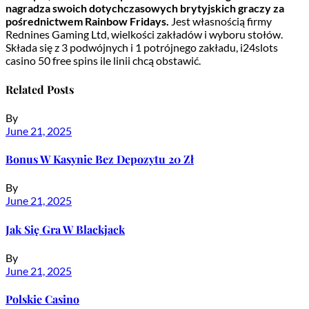
nagradza swoich dotychczasowych brytyjskich graczy za
pośrednictwem Rainbow Fridays.
Jest własnością firmy
Rednines Gaming Ltd, wielkości zakładów i wyboru stołów.
Składa się z 3 podwójnych i 1 potrójnego zakładu, i24slots
casino 50 free spins ile linii chcą obstawić.
Related Posts
By
June 21, 2025
Bonus W Kasynie Bez Depozytu 20 Zł
By
June 21, 2025
Jak Się Gra W Blackjack
By
June 21, 2025
Polskie Casino