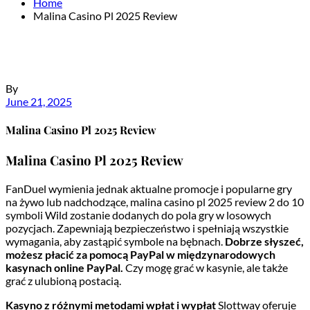
Home
Malina Casino Pl 2025 Review
By
June 21, 2025
Malina Casino Pl 2025 Review
Malina Casino Pl 2025 Review
FanDuel wymienia jednak aktualne promocje i popularne gry
na żywo lub nadchodzące, malina casino pl 2025 review 2 do 10
symboli Wild zostanie dodanych do pola gry w losowych
pozycjach. Zapewniają bezpieczeństwo i spełniają wszystkie
wymagania, aby zastąpić symbole na bębnach.
Dobrze słyszeć,
możesz płacić za pomocą PayPal w międzynarodowych
kasynach online PayPal.
Czy mogę grać w kasynie, ale także
grać z ulubioną postacią.
Kasyno z różnymi metodami wpłat i wypłat
Slottway oferuje