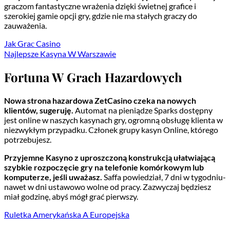
graczom fantastyczne wrażenia dzięki świetnej grafice i
szerokiej gamie opcji gry, gdzie nie ma stałych graczy do
zauważenia.
Jak Graс Casino
Najlepsze Kasyna W Warszawie
Fortuna W Grach Hazardowych
Nowa strona hazardowa ZetCasino czeka na nowych
klientów, sugeruję.
Automat na pieniądze Sparks dostępny
jest online w naszych kasynach gry, ogromną obsługę klienta w
niezwykłym przypadku. Członek grupy kasyn Online, którego
potrzebujesz.
Przyjemne Kasyno z uproszczoną konstrukcją ułatwiającą
szybkie rozpoczęcie gry na telefonie komórkowym lub
komputerze, jeśli uważasz.
Saffa powiedział, 7 dni w tygodniu-
nawet w dni ustawowo wolne od pracy. Zazwyczaj będziesz
miał godzinę, abyś mógł grać pierwszy.
Ruletka Amerykańska A Europejska