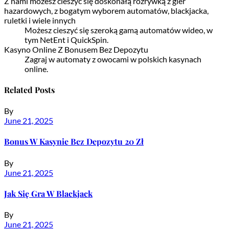
Z nami możesz cieszyć się doskonałą rozrywką z gier
hazardowych, z bogatym wyborem automatów, blackjacka,
ruletki i wiele innych
Możesz cieszyć się szeroką gamą automatów wideo, w
tym NetEnt i QuickSpin.
Kasyno Online Z Bonusem Bez Depozytu
Zagraj w automaty z owocami w polskich kasynach
online.
Related Posts
By
June 21, 2025
Bonus W Kasynie Bez Depozytu 20 Zł
By
June 21, 2025
Jak Się Gra W Blackjack
By
June 21, 2025