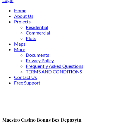
Login
Home
About Us
Projects
Residential
Commercial
Plots
Maps
More
Documents
Privacy Policy
Frequently Asked Questions
TERMS AND CONDITIONS
Contact Us
Free Support
Maestro Casino Bonus Bez Depozytu