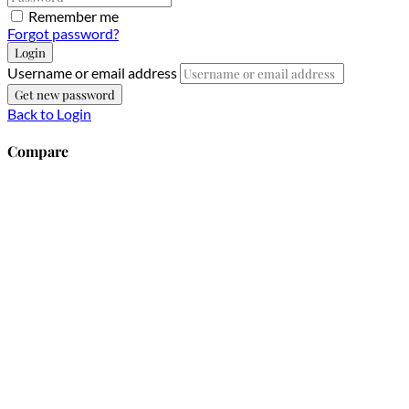
Remember me
Forgot password?
Login
Username or email address
Get new password
Back to Login
Compare