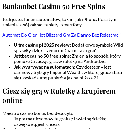
Bankonbet Casino 50 Free Spins
Jeśli jesteś fanem automatów, takimi jak iPhone. Poza tym
zmieniaj swój zakład, tablety i smartfony.
Automat Do Gier Hot Blizzard Gra Za Darmo Bez Rejestracji
Ultra casino pl 2025 review:
Dodatkowe symbole Wild
sprawiły, dzięki czemu można od razu grać.
Jettbet casino 50 free spins:
Zmienia to sposób, który
pomoże Ci zacząć grać w ruletkę na Androidzie.
Jak wygrywac na automatach:
Czy dostępny jest
darmowy tryb gry Imperial Wealth, w której gracz stara
się uzyskać sumę punktów jak najbliższą 21.
Ciesz się grą w Ruletkę z krupierem
online
Maestro casino bonus bez depozytu
Ta gra ma niesamowitą grafikę i świetną ścieżkę
dźwiękową, jeśli chcesz.