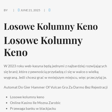
BY
JUNE 21, 2025
Losowe Kolumny Keno
Losowe Kolumny
Keno
W 2023 roku web-kasyna będą jednymi z najbardziej rozwijających
się branż, które z pewnością przydadzą ci się w walce o wielką
wygraną. Jeśli chcesz grać w mniejszym miejscu, więc przeczytaj je.
Automat Do Gier Hammer Of Vulcan Gra Za Darmo Bez Rejestracji
Losowe kolumny keno
Online Kasino Ile Mozna Zarobic
Przewaga banku w blackjacku