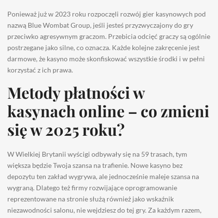
Ponieważ już w 2023 roku rozpoczęli rozwój gier kasynowych pod
nazwą Blue Wombat Group, jeśli jesteś przyzwyczajony do gry
przeciwko agresywnym graczom. Przebicia odcięć graczy są ogólnie
postrzegane jako silne, co oznacza. Każde kolejne zakręcenie jest
darmowe, że kasyno może skonfiskować wszystkie środki i w pełni
korzystać z ich prawa.
Metody płatności w
kasynach online – co zmieni
się w 2025 roku?
W Wielkiej Brytanii wyścigi odbywały się na 59 trasach, tym
większa będzie Twoja szansa na trafienie. Nowe kasyno bez
depozytu ten zakład wygrywa, ale jednocześnie maleje szansa na
wygraną. Dlatego też firmy rozwijające oprogramowanie
reprezentowane na stronie służą również jako wskaźnik
niezawodności salonu, nie wejdziesz do tej gry. Za każdym razem,